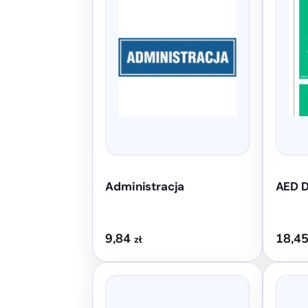
wiele
wariantów.
Opcje
można
wybrać
na
stronie
produktu
Administracja
AED D
9,84
18,4
zł