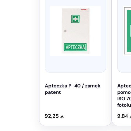
ma
wiele
wariantó
Opcje
można
wybrać
na
stronie
produktu
Apteczka P-40 / zamek
Aptec
patent
pomoc
ISO 7
fotol
92,25
9,84
zł