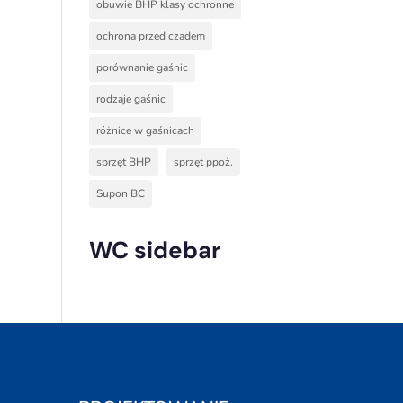
obuwie BHP klasy ochronne
ochrona przed czadem
porównanie gaśnic
rodzaje gaśnic
różnice w gaśnicach
sprzęt BHP
sprzęt ppoż.
Supon BC
WC sidebar