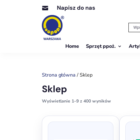
Napisz do nas

Home
Sprzęt ppoż.
Arty
Strona główna
/ Sklep
Sklep
Wyświetlanie 1–9 z 400 wyników
Ten
produkt
ma