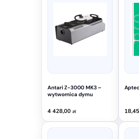
Antari Z-3000 MK3 –
Aptec
wytwornica dymu
4 428,00
18,4
zł
Ten
produkt