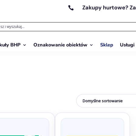
Zakupy hurtowe? Z

kuły BHP
Oznakowanie obiektów
Sklep
Usługi
Ten
produkt
ma