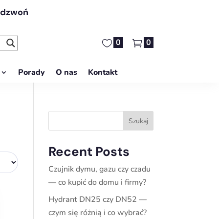
adzwoń
0
0
Porady
O nas
Kontakt
Szukaj
Recent Posts
Czujnik dymu, gazu czy czadu
— co kupić do domu i firmy?
Hydrant DN25 czy DN52 —
czym się różnią i co wybrać?