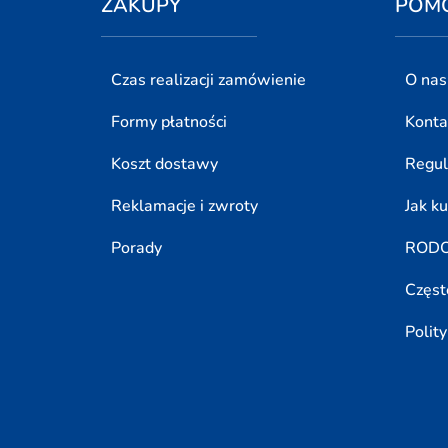
ZAKUPY
POM
Czas realizacji zamówienie
O nas
Formy płatności
Konta
Koszt dostawy
Regu
Reklamacje i zwroty
Jak k
Porady
ROD
Częst
Polit