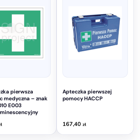
w.
zka pierwsza
Apteczka pierwszej
 medyczna – znak
pomocy HACCP
010 E003
uminescencyjny
167,40
zł
zł