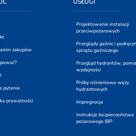
OC
USŁUGI
Projektowanie instalacji
przeciwpożarowych
kt
Przeglądy gaśnic i podręcz
lamin zakupów
sprzętu gaśniczego
upować?
Przegląd hydrantów, pomi
wydajności
O
Próby ciśnieniowe węży
e pytania
hydrantowych
yka prywatności
Impregnacja
Instrukcje bezpieczeństwa
pożarowego IBP