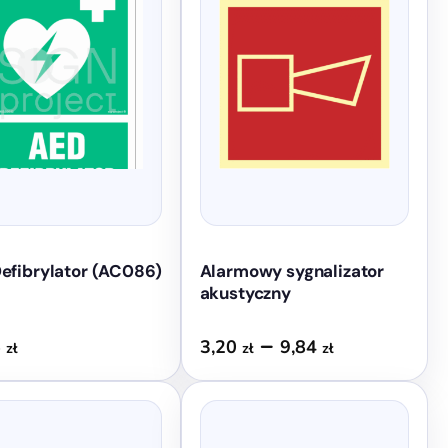
wiele
wariantów.
Opcje
można
wybrać
na
stronie
produktu
efibrylator (AC086)
Alarmowy sygnalizator
akustyczny
Zakres
–
5
3,20
9,84
zł
zł
zł
cen:
od
3,20 zł