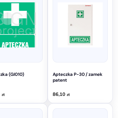
do
9,84 zł
zka (GI010)
Apteczka P-30 / zamek
patent
5
86,10
zł
zł