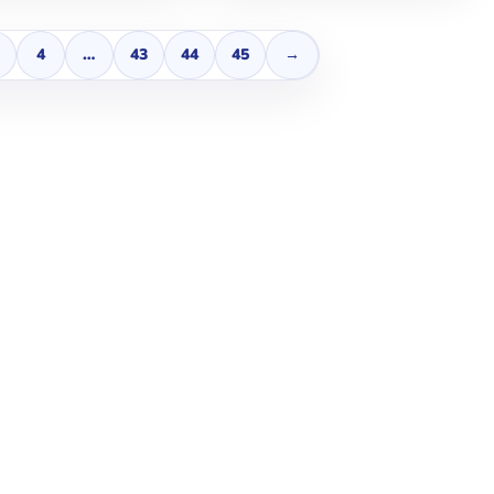
4
…
43
44
45
→