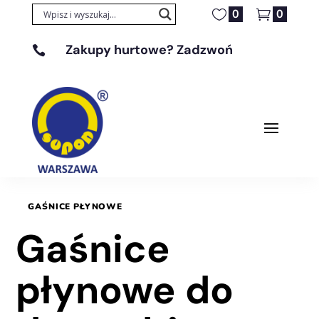
0
0
Zakupy hurtowe? Zadzwoń

+48 608 329 131
GAŚNICE PŁYNOWE
Gaśnice
płynowe do