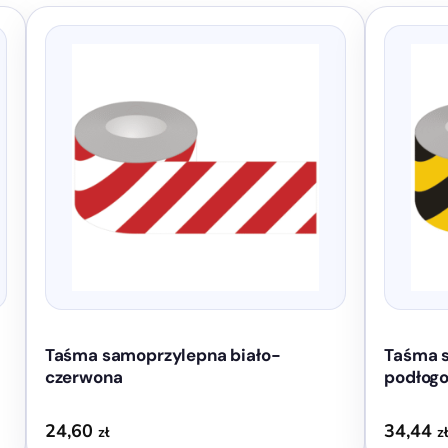
Taśma samoprzylepna biało-
Taśma s
czerwona
podłog
24,60
34,44
zł
z