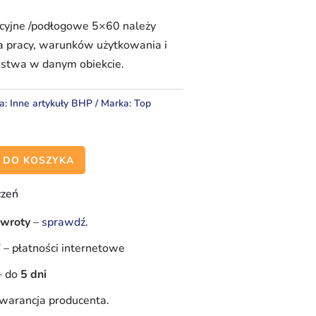
ncyjne /podłogowe 5×60 należy
a pracy, warunków użytkowania i
stwa w danym obiekcie.
ia:
Inne artykuły BHP
Marka:
Top
 DO KOSZYKA
czeń
zwroty
–
sprawdź
.
Y
–
płatności internetowe
–
do
5 dni
warancja producenta.