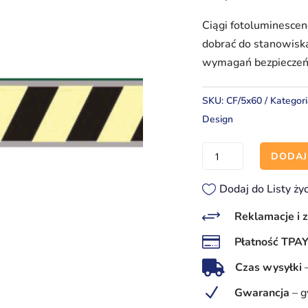
Ciągi fotoluminesce
dobrać do stanowisk
wymagań bezpieczeń
SKU:
CF/5x60
Kategor
Design
ilość
DODAJ
Ciągi
fotoluminescencyjne
Dodaj do Listy ży
/podłogowe
+
Reklamacje i 
5x60

Płatność TPA

Czas wysyłki
N
Gwarancja
–
g