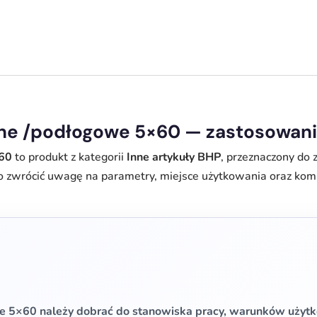
jne /podłogowe 5×60 — zastosowani
×60
to produkt z kategorii
Inne artykuły BHP
, przeznaczony do
o zwrócić uwagę na parametry, miejsce użytkowania oraz ko
we 5×60 należy dobrać do stanowiska pracy, warunków uży