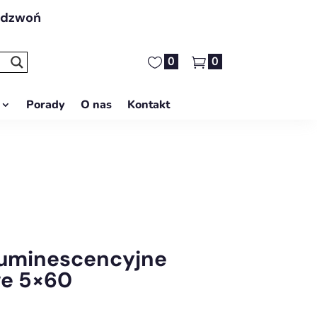
adzwoń
0
0
Porady
O nas
Kontakt
oluminescencyjne
e 5×60