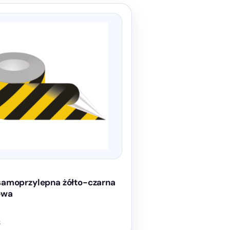
amoprzylepna żółto-czarna
owa
ł