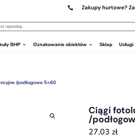
Zakupy hurtowe? Z

kuły BHP
Oznakowanie obiektów
Sklep
Usługi
cencyjne /podłogowe 5×60
Ciągi fot
/podłogow
27,03
zł