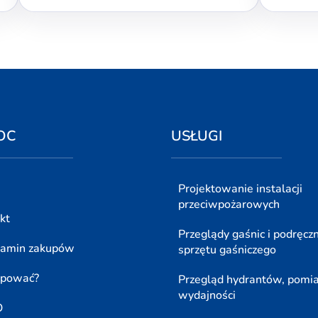
OC
USŁUGI
Projektowanie instalacji
przeciwpożarowych
kt
Przeglądy gaśnic i podręcz
lamin zakupów
sprzętu gaśniczego
upować?
Przegląd hydrantów, pomi
wydajności
O