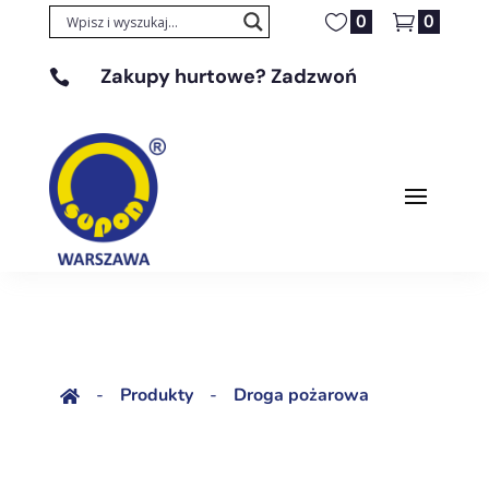
0
0
Zakupy hurtowe? Zadzwoń

+48 608 329 131
-
Produkty
-
Droga pożarowa
