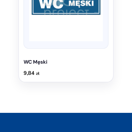
można
wybrać
na
stronie
produktu
WC Męski
9,84
zł