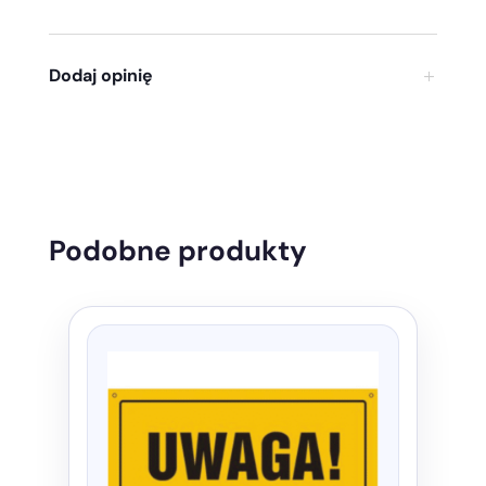
Dodaj opinię
Podobne produkty
Ten
produkt
ma
wiele
wariantów.
Opcje