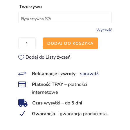
Tworzywo
Wyczyść
ilość
DODAJ DO KOSZYKA
Droga
pożarowa
Dodaj do Listy życzeń
+
Reklamacje i zwroty
–
sprawdź
.

Płatność TPAY
–
płatności
internetowe

Czas wysyłki
–
do
5 dni
N
Gwarancja
–
gwarancja producenta.