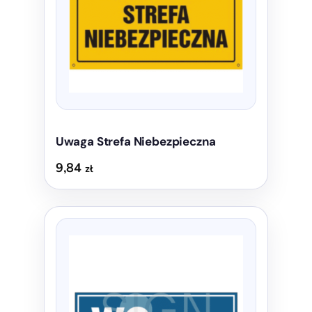
można
wybrać
na
stronie
produktu
Uwaga Strefa Niebezpieczna
9,84
zł
Ten
produkt
ma
wiele
wariantów.
Opcje