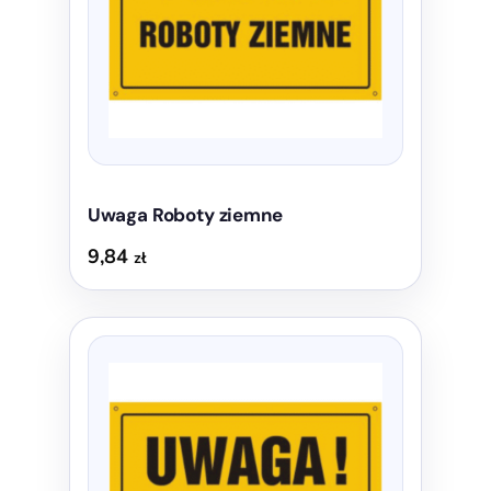
można
wybrać
na
stronie
produktu
Uwaga Roboty ziemne
9,84
zł
Ten
produkt
ma
wiele
wariantów.
Opcje