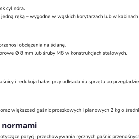
k cylindra.
jedną ręką – wygodne w wąskich korytarzach lub w kabinach
zenosi obciążenia na ścianę.
orowe Ø 8 mm lub śruby M8 w konstrukcjach stalowych.
śnicy i redukują hałas przy odkładaniu sprzętu po przeglądzie
) oraz większości gaśnic proszkowych i pianowych 2 kg o śre
 z normami
tyczące pozycji przechowywania ręcznych gaśnic przenośnyc