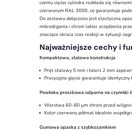
czemu ciężar cylindra rozkłada się równo
czerwonym RAL 3000, co gwarantuje podw
Do zestawu dołączona jest elastyczna opas
mikrodrgania i chroni lakier urządzenia pr
znacząco skraca czas reakcji w sytuacji za
Najważniejsze cechy i f
Kompaktowa, stalowa konstrukcja
Pręt stalowy 5 mm i talerz 2 mm zapewni
Precyzyjne gięcie gwarantuje identyczny 
Powłoka proszkowa odporna na czynniki
Warstwa 60–80 µm chroni przed wilgocią
Kolor czerwony półmat idealnie współgr
Gumowa opaska z szybkozamkiem