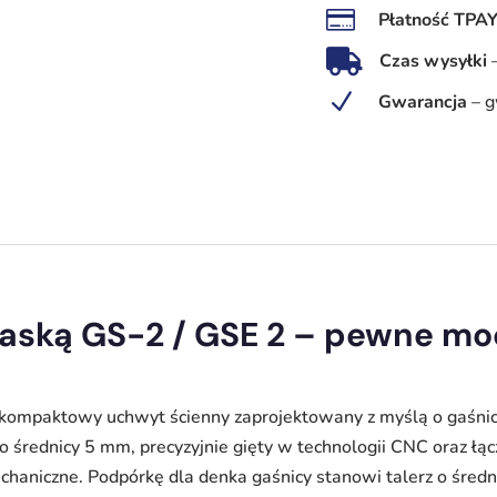

Płatność TPA
GS-
2

Czas wysyłki
/
N
Gwarancja
–
g
GSE
2
–
profesjonalny
uchwyt
do
gaśnicy
2
paską GS-2 / GSE 2 – pewne mo
kg
CO₂
 kompaktowy uchwyt ścienny zaprojektowany z myślą o gaśnic
 o średnicy 5 mm, precyzyjnie gięty w technologii CNC oraz ł
chaniczne. Podpórkę dla denka gaśnicy stanowi talerz o średn