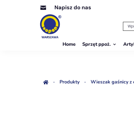
Napisz do nas

Home
Sprzęt ppoż.
Arty
-
Produkty
-
Wieszak gaśnicy z 
