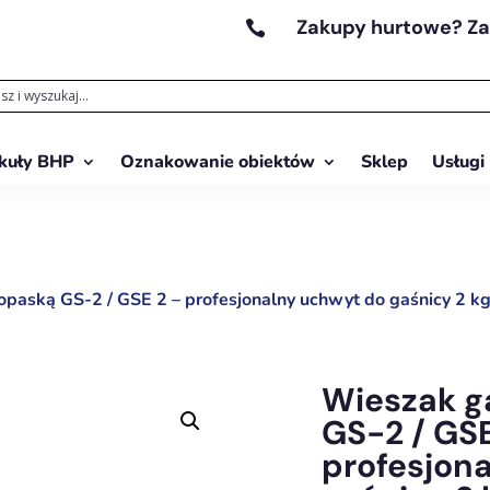
Zakupy hurtowe? Z

kuły BHP
Oznakowanie obiektów
Sklep
Usługi
opaską GS-2 / GSE 2 – profesjonalny uchwyt do gaśnicy 2 k
Wieszak g
GS-2 / GSE
profesjon