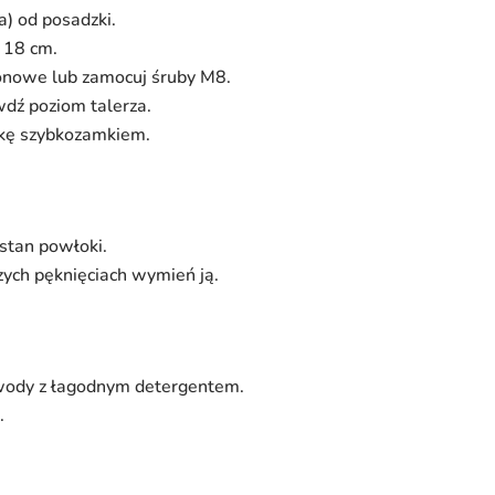
) od posadzki.
 18 cm.
onowe lub zamocuj śruby M8.
dź poziom talerza.
askę szybkozamkiem.
 stan powłoki.
zych pęknięciach wymień ją.
j wody z łagodnym detergentem.
.