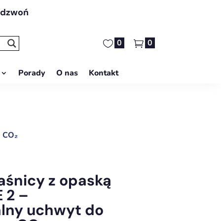
adzwoń
0
0
Porady
O nas
Kontakt
g CO₂
aśnicy z opaską
 2 –
alny uchwyt do