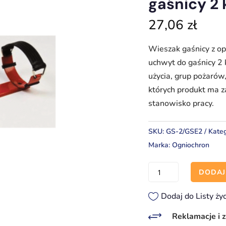
gaśnicy 2
27,06
zł
Wieszak gaśnicy z op
uchwyt do gaśnicy 2 
użycia, grup pożaró
których produkt ma z
stanowisko pracy.
SKU:
GS-2/GSE2
Kateg
Marka:
Ogniochron
ilość
DODAJ
Wieszak
gaśnicy
Dodaj do Listy ży
z
+
Reklamacje i 
opaską