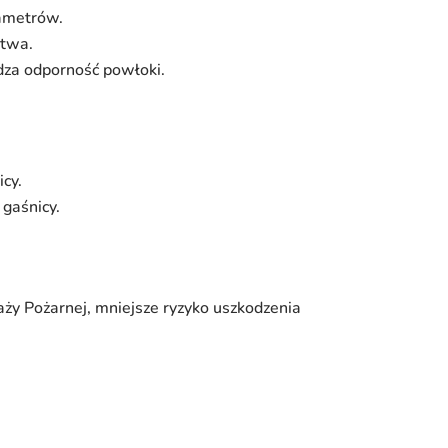
rametrów.
stwa.
dza odporność powłoki.
cy.
gaśnicy.
y Pożarnej, mniejsze ryzyko uszkodzenia