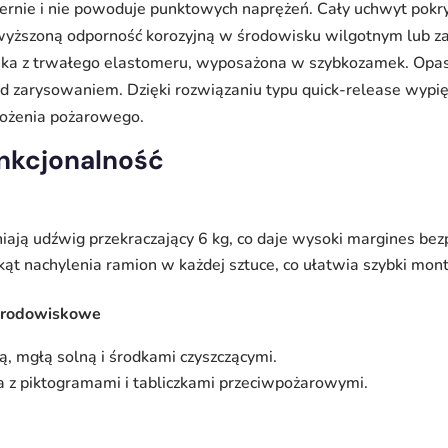
miernie i nie powoduje punktowych naprężeń. Cały uchwyt pok
yższoną odporność korozyjną w środowisku wilgotnym lub z
ka z trwałego elastomeru, wyposażona w szybkozamek. Opaska
zed zarysowaniem. Dzięki rozwiązaniu typu quick-release wypi
grożenia pożarowego.
unkcjonalność
ają udźwig przekraczający 6 kg, co daje wysoki margines be
kąt nachylenia ramion w każdej sztuce, co ułatwia szybki mont
 środowiskowe
, mgłą solną i środkami czyszczącymi.
a z piktogramami i tabliczkami przeciwpożarowymi.