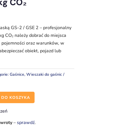
 kg CO₂
aską GS-2 / GSE 2 – profesjonalny
kg CO₂ należy dobrać do miejsca
w, pojemności oraz warunków, w
abezpieczać obiekt, pojazd lub
orie:
Gaśnice
,
Wieszaki do gaśnic
 DO KOSZYKA
czeń
zwroty
–
sprawdź
.