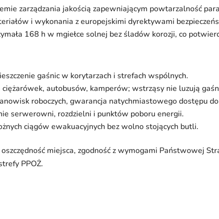
temie zarządzania jakością zapewniającym powtarzalność pa
eriałów i wykonania z europejskimi dyrektywami bezpieczeń
ymała 168 h w mgiełce solnej bez śladów korozji, co potwier
szczenie gaśnic w korytarzach i strefach wspólnych.
ciężarówek, autobusów, kamperów; wstrząsy nie luzują gaśni
tanowisk roboczych, gwarancja natychmiastowego dostępu do 
ie serwerowni, rozdzielni i punktów poboru energii.
żnych ciągów ewakuacyjnych bez wolno stojących butli.
oszczędność miejsca, zgodność z wymogami Państwowej Straż
 strefy PPOŻ.