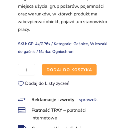
miejsca użycia, grup pożarów, pojemności
oraz warunków, w których produkt ma
zabezpieczać obiekt, pojazd lub stanowisko
pracy.
SKU:
GP-4x/GP6x
Kategorie:
Gaśnice
,
Wieszaki
do gaśnic
Marka:
Ogniochron
ilość
DODAJ DO KOSZYKA
Wieszak
zaczepowy
Dodaj do Listy życzeń
GP‑4x/GP‑6x
–
+
Reklamacje i zwroty
–
sprawdź
.
metalowy

Płatność TPAY
–
płatności
uchwyt
internetowe
ścienny