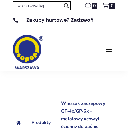
0
0
Zakupy hurtowe? Zadzwoń

+48 608 329 131
Wieszak zaczepowy
GP‑4x/GP‑6x –
metalowy uchwyt
-
Produkty
-

ścienny do gaśnic