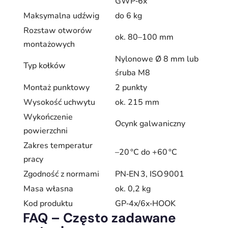
GWP‑6x
Maksymalna udźwig
do 6 kg
Rozstaw otworów
ok. 80–100 mm
montażowych
Nylonowe Ø 8 mm lub
Typ kołków
śruba M8
Montaż punktowy
2 punkty
Wysokość uchwytu
ok. 215 mm
Wykończenie
Ocynk galwaniczny
powierzchni
Zakres temperatur
–20 °C do +60 °C
pracy
Zgodność z normami
PN‑EN 3, ISO 9001
Masa własna
ok. 0,2 kg
Kod produktu
GP‑4x/6x‑HOOK
FAQ – Często zadawane