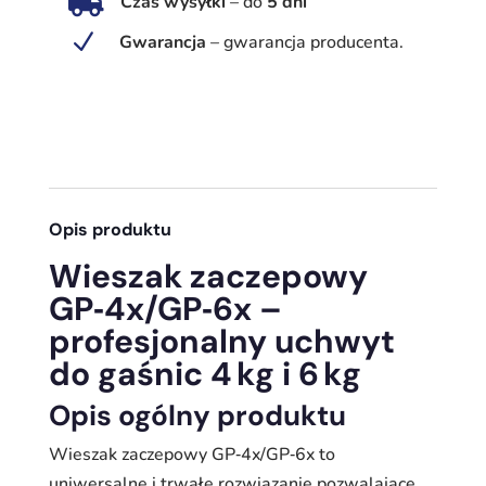

Czas wysyłki
–
do
5 dni
do
gaśnic
N
Gwarancja
–
gwarancja producenta.
4 kg
i
6 kg
|
Bezpieczeństwo
BHP
Opis produktu
Wieszak zaczepowy
GP‑4x/GP‑6x –
profesjonalny uchwyt
do gaśnic 4 kg i 6 kg
Opis ogólny produktu
Wieszak zaczepowy GP‑4x/GP‑6x to
uniwersalne i trwałe rozwiązanie pozwalające