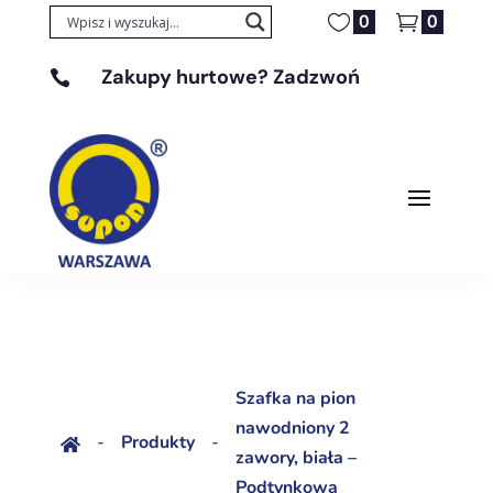
0
0
Zakupy hurtowe? Zadzwoń

+48 608 329 131
Szafka na pion
nawodniony 2
-
Produkty
-

zawory, biała –
Podtynkowa