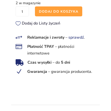
2 w magazynie
ilość
DODAJ DO KOSZYKA
Szafka
na
Dodaj do Listy życzeń
pion
nawodniony
+
Reklamacje i zwroty
–
sprawdź
.
2

Płatność TPAY
–
płatności
zawory,
internetowe
biała

Czas wysyłki
–
do
5 dni
-
Podtynkowa
N
Gwarancja
–
gwarancja producenta.