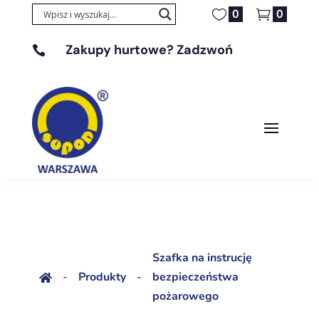
0
0
Zakupy hurtowe? Zadzwoń

+48 608 329 131
Szafka na instrucję
-
Produkty
-
bezpieczeństwa

pożarowego