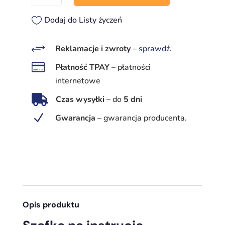
Szafka
na
Dodaj do Listy życzeń
instrucję
bezpieczeństwa
+
Reklamacje i zwroty
–
sprawdź
.
pożarowego

Płatność TPAY
–
płatności
internetowe

Czas wysyłki
–
do
5 dni
N
Gwarancja
–
gwarancja producenta.
Opis produktu