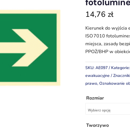
fotolumin
14,76
zł
Kierunek do wyjścia
ISO 7010 fotolumine
miejsca, zasady bez
PPOŻ/BHP w obiekci
SKU:
AE097
Kategorie
ewakuacyjne
Znacznik
prawo
,
Oznakowanie ob
Rozmiar
Tworzywo