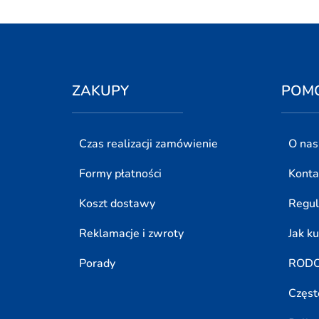
ZAKUPY
POM
Czas realizacji zamówienie
O nas
Formy płatności
Konta
Koszt dostawy
Regu
Reklamacje i zwroty
Jak k
Porady
ROD
Częst