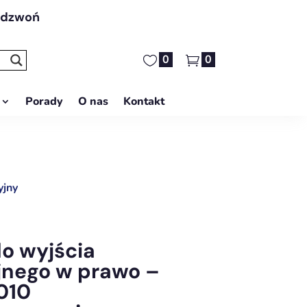
adzwoń
0
0
Porady
O nas
Kontakt
yjny
do wyjścia
nego w prawo –
010