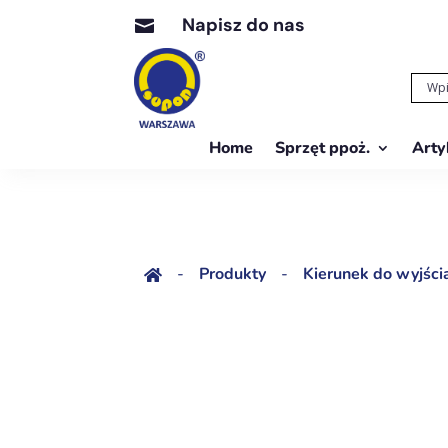
Napisz do nas

Home
Sprzęt ppoż.
Arty
-
Produkty
-
Kierunek do wyjśc
