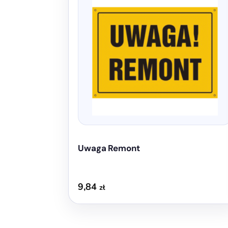
ma
wiele
wariantów.
Opcje
można
wybrać
na
stronie
produktu
Uwaga Remont
9,84
zł