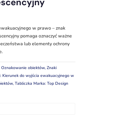
escencyjny
 ewakuacyjnego w prawo – znak
scencyjny pomaga oznaczyć ważne
pieczeństwa lub elementy ochrony
e.
:
Oznakowanie obiektów
,
Znaki
i:
Kierunek do wyjścia ewakuacyjnego w
iektów
,
Tabliczka
Marka:
Top Design