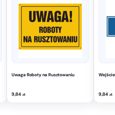
ma
ma
wiele
wiele
wariantów.
wariantów
Opcje
Opcje
można
można
wybrać
wybrać
na
na
stronie
stronie
produktu
produktu
Uwaga Roboty na Rusztowaniu
Wejście
9,84
9,84
zł
zł