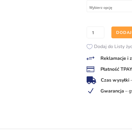
ilość
DODAJ
Kierunek
do
Dodaj do Listy ży
wyjścia
+
Reklamacje i 
ewakuacyjnego

Płatność TPA
w
prawo

Czas wysyłki
–
N
Gwarancja
–
g
znak
ISO 7010
fotoluminescencyjny