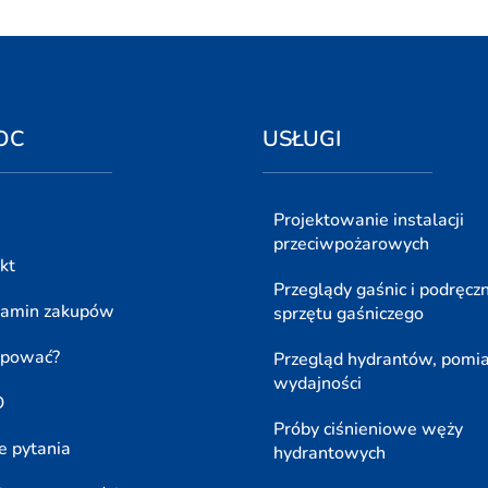
OC
USŁUGI
Projektowanie instalacji
przeciwpożarowych
kt
Przeglądy gaśnic i podręcz
lamin zakupów
sprzętu gaśniczego
upować?
Przegląd hydrantów, pomi
wydajności
O
Próby ciśnieniowe węży
e pytania
hydrantowych