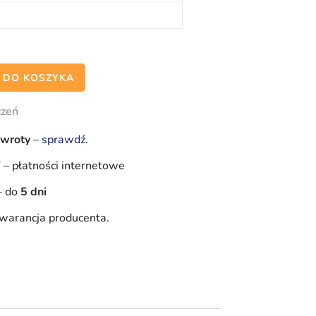
 DO KOSZYKA
czeń
zwroty
–
sprawdź
.
Y
–
płatności internetowe
–
do
5 dni
warancja producenta.