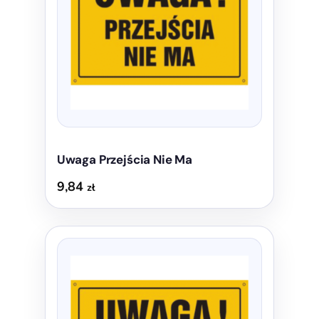
Opcje
można
wybrać
na
stronie
produktu
Uwaga Przejścia Nie Ma
9,84
zł
Ten
produkt
ma
wiele
wariantów.