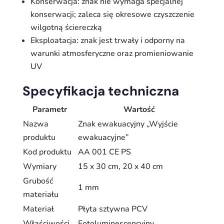
Konserwacja: znak nie wymaga specjalnej
konserwacji; zaleca się okresowe czyszczenie
wilgotną ściereczką
Eksploatacja: znak jest trwały i odporny na
warunki atmosferyczne oraz promieniowanie
UV
Specyfikacja techniczna
Parametr
Wartość
Nazwa
Znak ewakuacyjny „Wyjście
produktu
ewakuacyjne”
Kod produktu
AA 001 CE PS
Wymiary
15 x 30 cm, 20 x 40 cm
Grubość
1 mm
materiału
Materiał
Płyta sztywna PCV
Właściwości
Fotoluminescencyjny