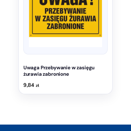
Opcje
można
wybrać
na
stronie
produktu
Uwaga Przebywanie w zasięgu
żurawia zabronione
9,84
zł