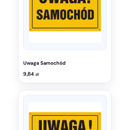
można
wybrać
na
stronie
produktu
Uwaga Samochód
9,84
zł
Ten
produkt
ma
wiele
wariantów.