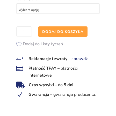
ilość
DODAJ DO KOSZYKA
Wyjście
ewakuacyjne
Dodaj do Listy życzeń
+
Reklamacje i zwroty
–
sprawdź
.

Płatność TPAY
–
płatności
internetowe

Czas wysyłki
–
do
5 dni
N
Gwarancja
–
gwarancja producenta.