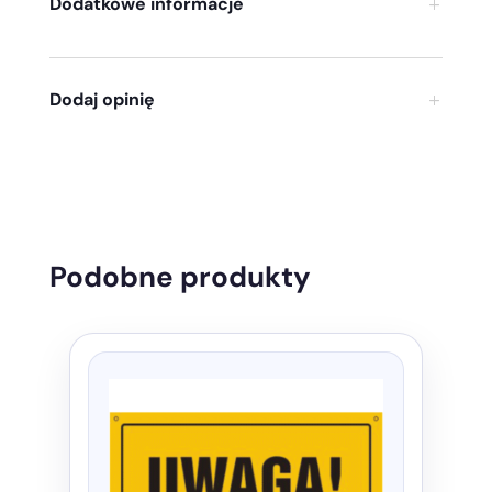
Dodatkowe informacje
Dodaj opinię
Podobne produkty
Ten
produkt
ma
wiele
wariantów.
Opcje