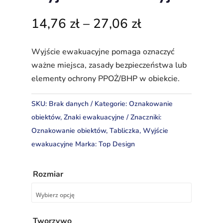
Zakres
14,76
zł
–
27,06
zł
cen:
od
Wyjście ewakuacyjne pomaga oznaczyć
14,76 zł
ważne miejsca, zasady bezpieczeństwa lub
do
elementy ochrony PPOŻ/BHP w obiekcie.
27,06 zł
SKU:
Brak danych
Kategorie:
Oznakowanie
obiektów
,
Znaki ewakuacyjne
Znaczniki:
Oznakowanie obiektów
,
Tabliczka
,
Wyjście
ewakuacyjne
Marka:
Top Design
Rozmiar
Tworzywo