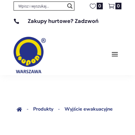
0
0
Zakupy hurtowe? Zadzwoń

+48 608 329 131
-
Produkty
-
Wyjście ewakuacyjne
