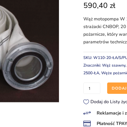
590,40
zł
Wąż motopompa W 11
strażacki CNBOP, 20 
pożarnicze, który wa
parametrów technic
SKU:
W110-20-ŁA/S/P
Znaczniki:
Wąż ssawny
2500-ŁA
,
Węże pożarni
ilość
DODAJ
Wąż
motopompa
Dodaj do Listy ży
W
+
Reklamacje i 
110-

Płatność TPA
20