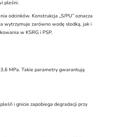
i pleśni.
enia odcinków. Konstrukcja „S/PU” oznacza
a wytrzymuje zarówno wodę słodką, jak i
ytkowania w KSRG i PSP.
e 3,6 MPa. Takie parametry gwarantują
leśń i gnicie zapobiega degradacji przy