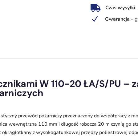
ŁA/S/PU

Czas wysyłki
–
N
Gwarancja
–
g
tłoczny
wąż
strażacki
CNBOP,
20
m
cznikami W 110-20 ŁA/S/PU –
żarniczych
istyczny przewód pożarniczy przeznaczony do współpracy z 
ica wewnętrzna 110 mm i długość robocza 20 m czynią go s
 okrągłotkany z wysokogatunkowej przędzy poliestrowej odpow