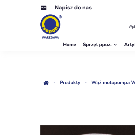
Napisz do nas

Home
Sprzęt ppoż.
Arty
-
Produkty
-
Wąż motopompa W 1
