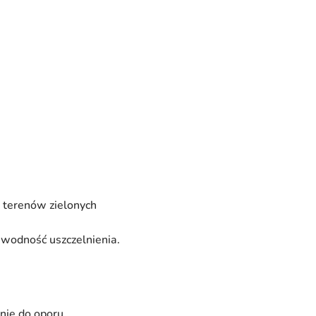
 terenów zielonych
zawodność uszczelnienia.
znie do oporu