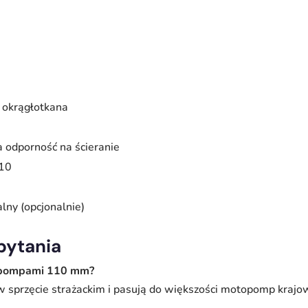
 okrągłotkana
a odporność na ścieranie
10
alny (opcjonalnie)
pytania
topompami 110 mm?
sprzęcie strażackim i pasują do większości motopomp krajow