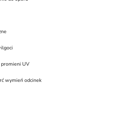
zne
ilgoci
d promieni UV
arć wymień odcinek