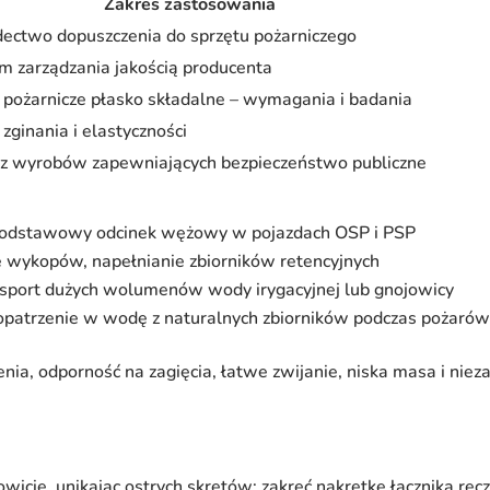
Zakres zastosowania
ectwo dopuszczenia do sprzętu pożarniczego
m zarządzania jakością producenta
pożarnicze płasko składalne – wymagania i badania
 zginania i elastyczności
 wyrobów zapewniających bezpieczeństwo publiczne
– podstawowy odcinek wężowy w pojazdach OSP i PSP
e wykopów, napełnianie zbiorników retencyjnych
nsport dużych wolumenów wody irygacyjnej lub gnojowicy
opatrzenie w wodę z naturalnych zbiorników podczas pożarów
enia, odporność na zagięcia, łatwe zwijanie, niska masa i nie
wicie, unikając ostrych skrętów; zakręć nakrętkę łącznika ręc