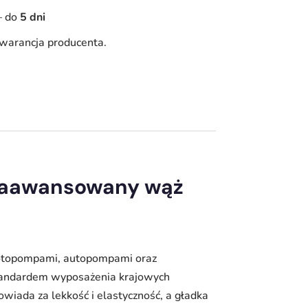
–
do
5 dni
warancja producenta.
 zaawansowany wąż
motopompami, autopompami oraz
tandardem wyposażenia krajowych
iada za lekkość i elastyczność, a gładka