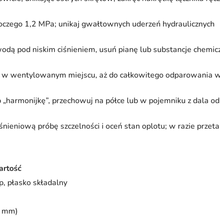
oboczego 1,2 MPa; unikaj gwałtownych uderzeń hydraulicznych
wodą pod niskim ciśnieniem, usuń pianę lub substancje chemic
 w wentylowanym miejscu, aż do całkowitego odparowania w
 „harmonijkę”, przechowuj na półce lub w pojemniku z dala o
nieniową próbę szczelności i oceń stan oplotu; w razie przet
rtość
, płasko składalny
5 mm)