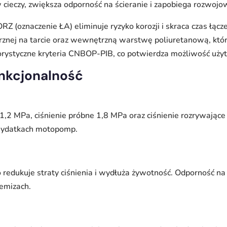
ieczy, zwiększa odporność na ścieranie i zapobiega rozwojow
 (oznaczenie ŁA) eliminuje ryzyko korozji i skraca czas łącz
znej na tarcie oraz wewnętrzną warstwę poliuretanową, któr
gorystyczne kryteria CNBOP-PIB, co potwierdza możliwość uż
unkcjonalność
,2 MPa, ciśnienie próbne 1,8 MPa oraz ciśnienie rozrywając
 wydatkach motopomp.
redukuje straty ciśnienia i wydłuża żywotność. Odporność na p
emizach.