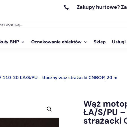
Zakupy hurtowe? Z

kuły BHP
Oznakowanie obiektów
Sklep
Usługi
10-20 ŁA/S/PU – tłoczny wąż strażacki CNBOP, 20 m
Wąż moto
ŁA/S/PU –
strażacki