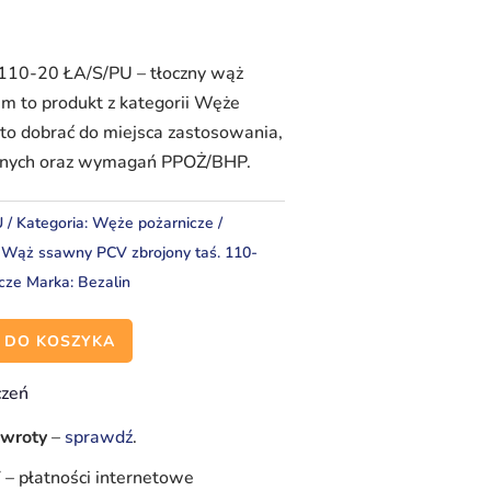
0-20 ŁA/S/PU – tłoczny wąż
m to produkt z kategorii Węże
rto dobrać do miejsca zastosowania,
znych oraz wymagań PPOŻ/BHP.
U
Kategoria:
Węże pożarnicze
,
Wąż ssawny PCV zbrojony taś. 110-
cze
Marka:
Bezalin
 DO KOSZYKA
czeń
zwroty
–
sprawdź
.
Y
–
płatności internetowe