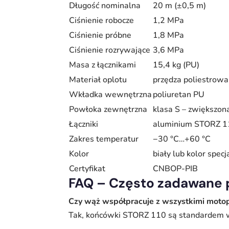
Długość nominalna
20 m (±0,5 m)
Ciśnienie robocze
1,2 MPa
Ciśnienie próbne
1,8 MPa
Ciśnienie rozrywające
3,6 MPa
Masa z łącznikami
15,4 kg (PU)
Materiał oplotu
przędza poliestrowa
Wkładka wewnętrzna
poliuretan PU
Powłoka zewnętrzna
klasa S – zwiększon
Łączniki
aluminium STORZ 1
Zakres temperatur
−30 °C…+60 °C
Kolor
biały lub kolor specj
Certyfikat
CNBOP-PIB
FAQ – Często zadawane 
Czy wąż współpracuje z wszystkimi mo
Tak, końcówki STORZ 110 są standardem w 