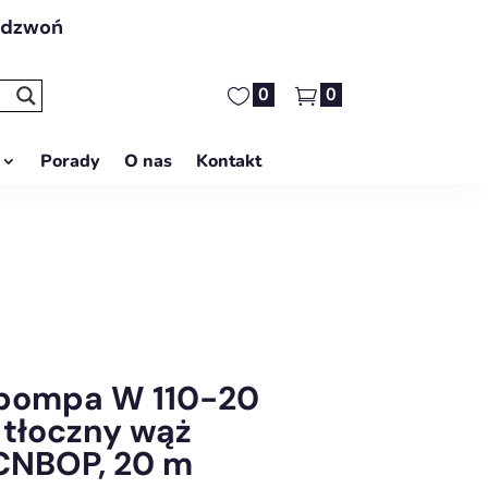
adzwoń
0
0
Porady
O nas
Kontakt
pompa W 110-20
 tłoczny wąż
 CNBOP, 20 m