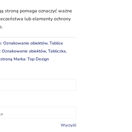
gą stroną pomaga oznaczyć ważne
pieczeństwa lub elementy ochrony
e.
e:
Oznakowanie obiektów
,
Tablice
:
Oznakowanie obiektów
,
Tabliczka
,
 stroną
Marka:
Top Design
Wyczyść