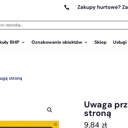
Zakupy hurtowe? Z

kuły BHP
Oznakowanie obiektów
Sklep
Usługi
ugą stroną
Uwaga prz
stroną
9,84
zł