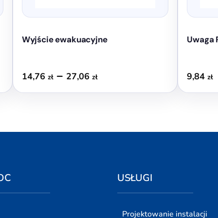
produktu
produktu
Wyjście ewakuacyjne
Uwaga 
Zakres
–
14,76
27,06
9,84
zł
zł
zł
cen:
od
14,76 zł
do
27,06 zł
OC
USŁUGI
Projektowanie instalacji