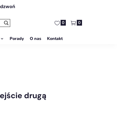
adzwoń
0
0
Porady
O nas
Kontakt
ejście drugą