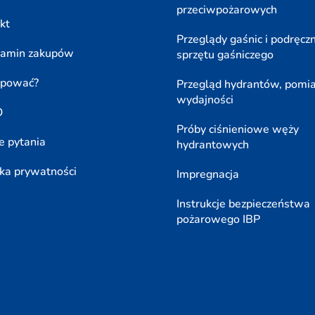
przeciwpożarowych
kt
Przeglądy gaśnic i podręcz
lamin zakupów
sprzętu gaśniczego
upować?
Przegląd hydrantów, pomi
wydajności
O
Próby ciśnieniowe węży
e pytania
hydrantowych
yka prywatności
Impregnacja
Instrukcje bezpieczeństwa
pożarowego IBP