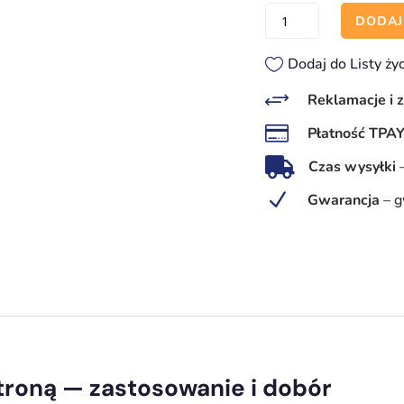
ilość
DODAJ
Uwaga
przejście
Dodaj do Listy ży
drugą
+
Reklamacje i 
stroną

Płatność TPA

Czas wysyłki
N
Gwarancja
–
g
troną — zastosowanie i dobór