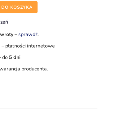
 DO KOSZYKA
czeń
zwroty
–
sprawdź
.
Y
–
płatności internetowe
–
do
5 dni
warancja producenta.