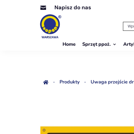
Napisz do nas

Home
Sprzęt ppoż.
Arty
-
Produkty
-
Uwaga przejście dr
