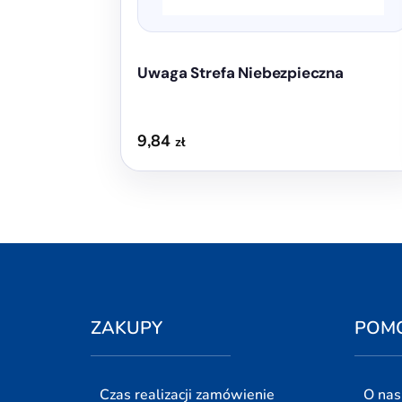
produktu
Uwaga Strefa Niebezpieczna
9,84
zł
ZAKUPY
POM
Czas realizacji zamówienie
O nas