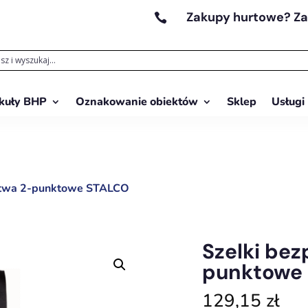
Zakupy hurtowe? Z

kuły BHP
Oznakowanie obiektów
Sklep
Usługi
ństwa 2-punktowe STALCO
Szelki be
punktowe
129,15
zł