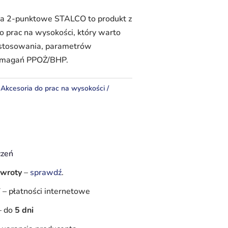
wa 2-punktowe STALCO to produkt z
do prac na wysokości, który warto
astosowania, parametrów
wymagań PPOŻ/BHP.
:
Akcesoria do prac na wysokości
czeń
zwroty
–
sprawdź
.
Y
–
płatności internetowe
–
do
5 dni