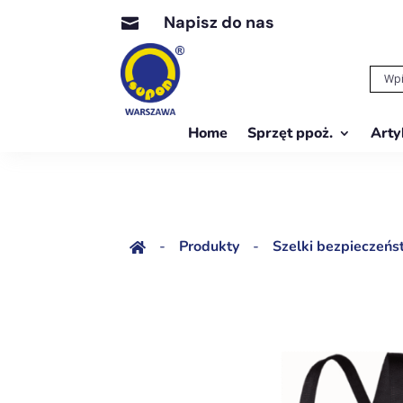
Napisz do nas

Home
Sprzęt ppoż.
Arty
-
Produkty
-
Szelki bezpiecze
