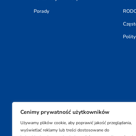
Porady
ROD
Częst
Polit
Cenimy prywatność użytkowników
Używamy plików cookie, aby poprawić jakość przeglądania,
Copyright © 2026 SUPON BC sp, z o. o. sp. k.
wyświetlać reklamy lub treści dostosowane do