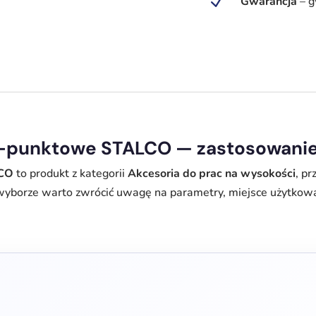
N
Gwarancja
–
g
2-punktowe STALCO — zastosowanie
LCO
to produkt z kategorii
Akcesoria do prac na wysokości
, p
wyborze warto zwrócić uwagę na parametry, miejsce użytkowa