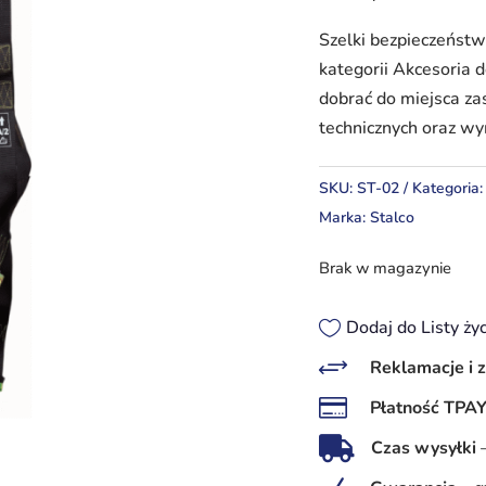
Szelki bezpieczeńst
kategorii Akcesoria 
dobrać do miejsca z
technicznych oraz 
SKU:
ST-02
Kategoria
Marka:
Stalco
Brak w magazynie
Dodaj do Listy ży
+
Reklamacje i 

Płatność TPA

Czas wysyłki