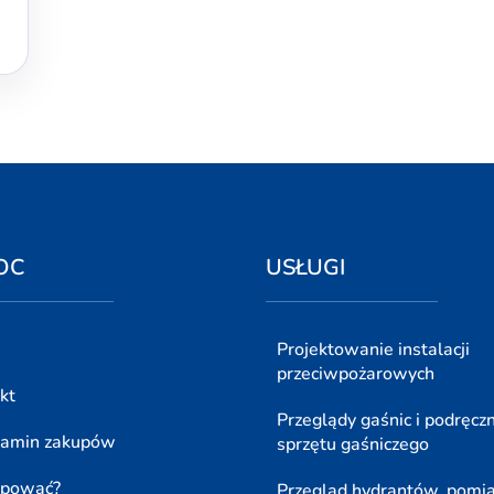
OC
USŁUGI
Projektowanie instalacji
przeciwpożarowych
kt
Przeglądy gaśnic i podręcz
lamin zakupów
sprzętu gaśniczego
upować?
Przegląd hydrantów, pomi