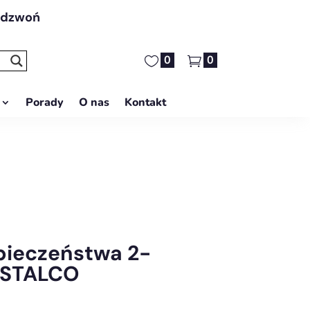
adzwoń
0
0
Porady
O nas
Kontakt
zpieczeństwa 2-
 STALCO