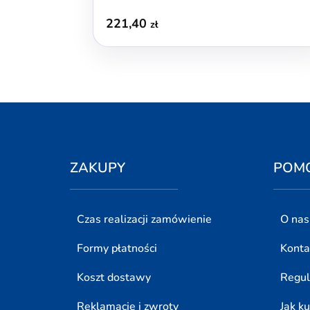
221,40
zł
ZAKUPY
POM
Czas realizacji zamówienie
O nas
Formy płatności
Konta
Koszt dostawy
Regu
Reklamacje i zwroty
Jak k