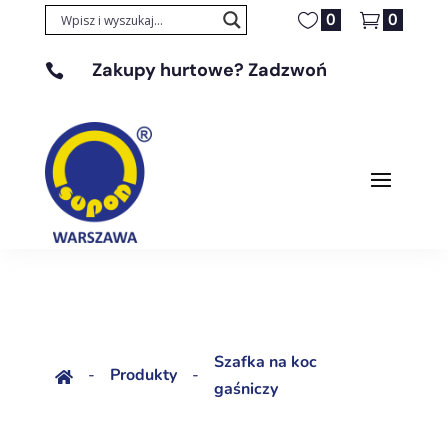
0
0
Zakupy hurtowe? Zadzwoń

+48 608 329 131
Szafka na koc
-
Produkty
-

gaśniczy