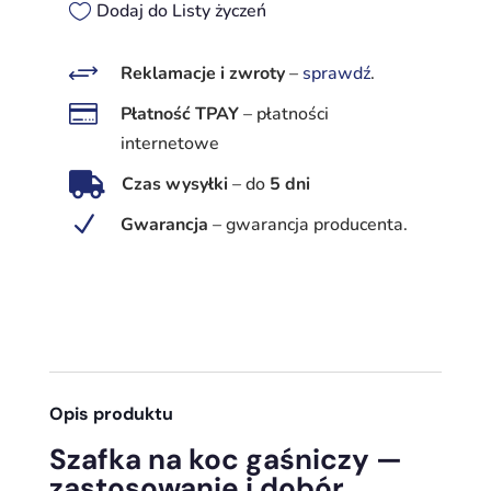
na
Dodaj do Listy życzeń
koc
gaśniczy
+
Reklamacje i zwroty
–
sprawdź
.

Płatność TPAY
–
płatności
internetowe

Czas wysyłki
–
do
5 dni
N
Gwarancja
–
gwarancja producenta.
Opis produktu
Szafka na koc gaśniczy —
zastosowanie i dobór