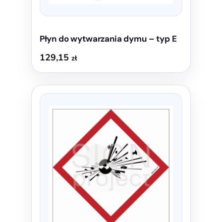
Płyn do wytwarzania dymu – typ E
129,15
zł
Ten
produkt
ma
wiele
wariantów.
Opcje
można
wybrać
na
stronie
produktu