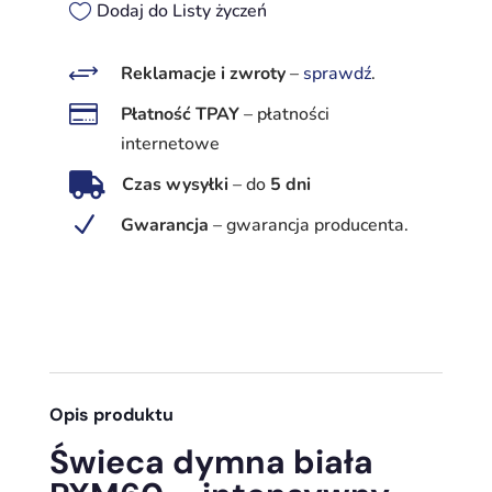
dymna,
Dodaj do Listy życzeń
biała,
PXM60
+
Reklamacje i zwroty
–
sprawdź
.

Płatność TPAY
–
płatności
internetowe

Czas wysyłki
–
do
5 dni
N
Gwarancja
–
gwarancja producenta.
Opis produktu
Świeca dymna biała