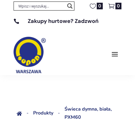
0
0
Zakupy hurtowe? Zadzwoń

+48 608 329 131
Świeca dymna, biała,
-
Produkty
-

PXM60