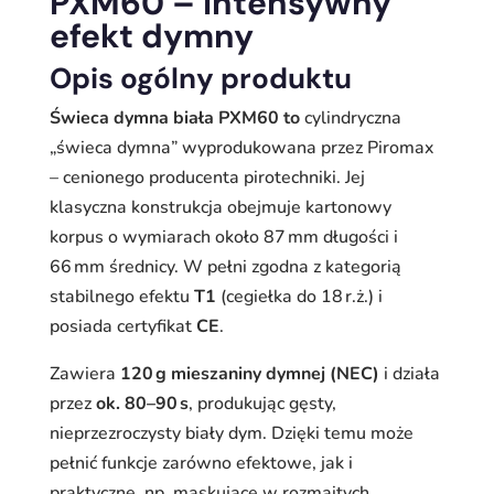
PXM60 – intensywny
efekt dymny
Opis ogólny produktu
Świeca dymna biała PXM60 to
cylindryczna
„świeca dymna” wyprodukowana przez Piromax
– cenionego producenta pirotechniki. Jej
klasyczna konstrukcja obejmuje kartonowy
korpus o wymiarach około 87 mm długości i
66 mm średnicy. W pełni zgodna z kategorią
stabilnego efektu
T1
(cegiełka do 18 r.ż.) i
posiada certyfikat
CE
.
Zawiera
120 g mieszaniny dymnej (NEC)
i działa
przez
ok. 80–90 s
, produkując gęsty,
nieprzezroczysty biały dym. Dzięki temu może
pełnić funkcje zarówno efektowe, jak i
praktyczne, np. maskujące w rozmaitych