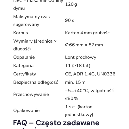
NEC – masa mieszaniny
120 g
dymu
Maksymalny czas
90 s
sugerowany
Korpus
Karton 4 mm grubości
Wymiary (średnica ×
Ø 66 mm × 87 mm
długość)
Odpalanie
Lont prochowy
Kategoria
T1 (≥18 lat)
Certyfikaty
CE, ADR 1.4G, UN0336
Bezpieczna odległość
min. 15 m
−5…+40 °C, wilgotność
Przechowywanie
≤80 %
1 szt. (karton
Opakowanie
jednostkowy)
FAQ – Często zadawane