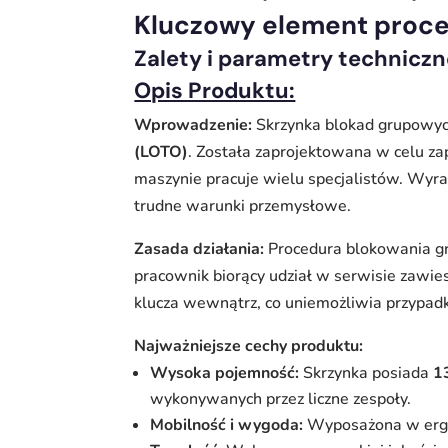
Kluczowy element proce
Zalety i parametry technicz
Opis Produktu:
Wprowadzenie:
Skrzynka blokad grupowy
(LOTO)
. Została zaprojektowana w celu z
maszynie pracuje wielu specjalistów. Wyraz
trudne warunki przemysłowe.
Zasada działania:
Procedura blokowania gr
pracownik biorący udział w serwisie zawies
klucza wewnątrz, co uniemożliwia przypad
Najważniejsze cechy produktu:
Wysoka pojemność:
Skrzynka posiada
1
wykonywanych przez liczne zespoły.
Mobilność i wygoda:
Wyposażona w ergon