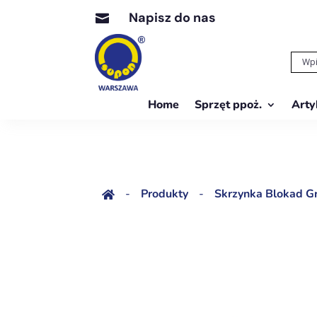
Napisz do nas

Home
Sprzęt ppoż.
Arty
-
Produkty
-
Skrzynka Blokad G
