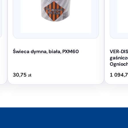
Świeca dymna, biała, PXM60
VER‑DIS
gaśnicze
Ognioc
30,75
1 094,
zł