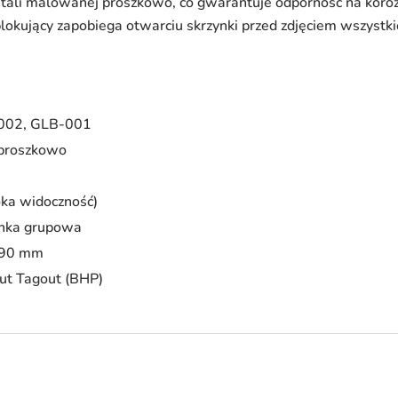
tali malowanej proszkowo, co gwarantuje odporność na koroz
okujący zapobiega otwarciu skrzynki przed zdjęciem wszystk
002
,
GLB-001
proszkowo
ka widoczność)
ynka grupowa
x 90 mm
ut Tagout (BHP)