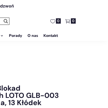
adzwoń
0
0
Porady
O nas
Kontakt
Blokad
h LOTO GLB-003
a, 13 Kłódek