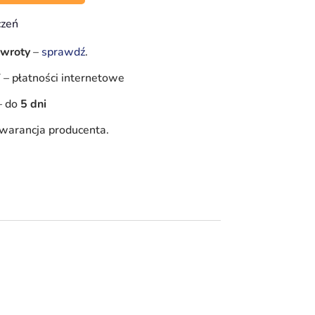
czeń
zwroty
–
sprawdź
.
Y
–
płatności internetowe
–
do
5 dni
warancja producenta.