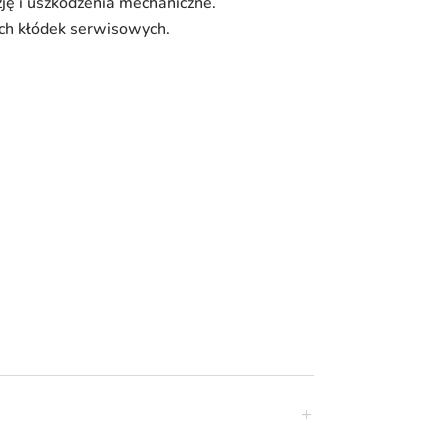
ję i uszkodzenia mechaniczne.
ich kłódek serwisowych.