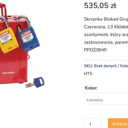
535,05
zł
Skrzynka Blokad Gr
Czerwona, 13 Kłódek 
asortyment, który wa
zastosowania, para
PPOŻ/BHP.
SKU:
Brak danych
Kat
HTS
Kolor:
ilość
DODAJ