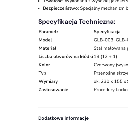
Trwałość:
Wykonana z wysokiej jakości s
Bezpieczeństwo:
Specjalny mechanizm bl
Specyfikacja Techniczna:
Parametr
Specyfikacja
Model
GLB-003
,
GLB-
Materiał
Stal malowana 
Liczba otworów na kłódki
13 (12 + 1)
Kolor
Czerwony (wyso
Typ
Przenośna skrz
Wymiary
ok. 230 x 155 
Zastosowanie
Procedury Locko
Dodatkowe informacje