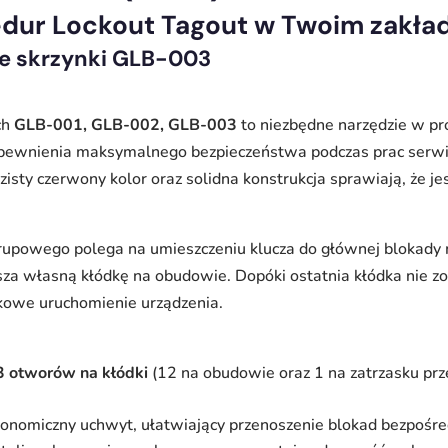
dur Lockout Tagout w Twoim zakład
ne skrzynki GLB-003
ch
GLB-001, GLB-002, GLB-003
to niezbędne narzędzie w p
apewnienia maksymalnego bezpieczeństwa podczas prac serwi
isty czerwony kolor oraz solidna konstrukcja sprawiają, że j
upowego polega na umieszczeniu klucza do głównej blokady 
za własną kłódkę na obudowie. Dopóki ostatnia kłódka nie zos
kowe uruchomienie urządzenia.
3 otworów na kłódki
(12 na obudowie oraz 1 na zatrzasku prz
omiczny uchwyt, ułatwiający przenoszenie blokad bezpośred