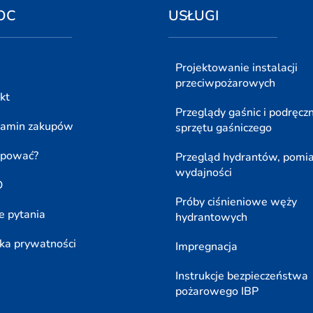
OC
USŁUGI
Projektowanie instalacji
przeciwpożarowych
kt
Przeglądy gaśnic i podręcz
lamin zakupów
sprzętu gaśniczego
upować?
Przegląd hydrantów, pomi
wydajności
O
Próby ciśnieniowe węży
e pytania
hydrantowych
yka prywatności
Impregnacja
Instrukcje bezpieczeństwa
pożarowego IBP