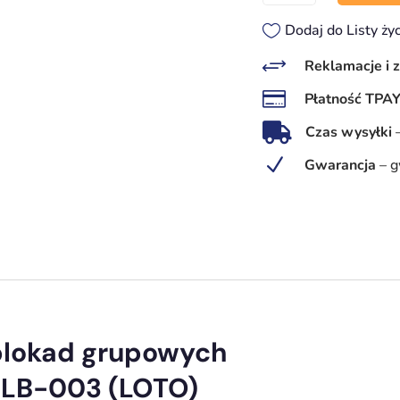
Skrzynka
Blokad
Dodaj do Listy ży
Grupowych
+
Reklamacje i 
LOTO

Płatność TPA
GLB-
003

Czas wysyłki
–
N
Gwarancja
–
g
Czerwona,
13
Kłódek
blokad grupowych
GLB-003 (LOTO)