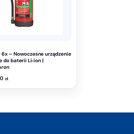
 6x – Nowoczesne urządzenie
 do baterii Li‑ion |
hron
70
zł