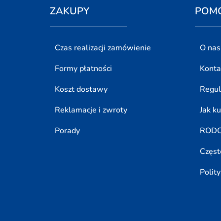
ZAKUPY
POM
Czas realizacji zamówienie
O nas
Formy płatności
Konta
Koszt dostawy
Regu
Reklamacje i zwroty
Jak k
Porady
ROD
Częst
Polit