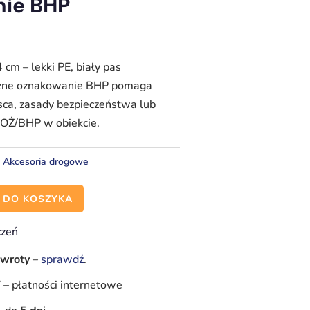
ie BHP
cm – lekki PE, biały pas
czne oznakowanie BHP pomaga
sca, zasady bezpieczeństwa lub
OŻ/BHP w obiekcie.
:
Akcesoria drogowe
 DO KOSZYKA
czeń
zwroty
–
sprawdź
.
Y
–
płatności internetowe