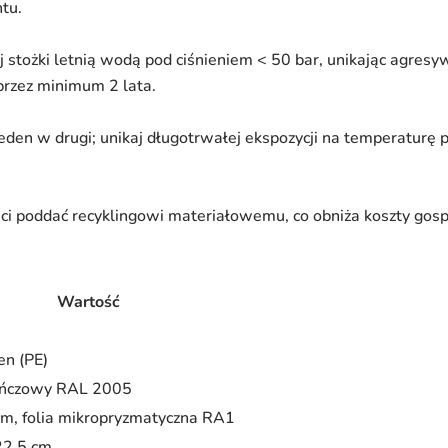
tu.
j stożki letnią wodą pod ciśnieniem < 50 bar, unikając agresy
rzez minimum 2 lata.
eden w drugi; unikaj długotrwałej ekspozycji na temperaturę p
ci poddać recyklingowi materiałowemu, co obniża koszty gos
Wartość
en (PE)
ńczowy RAL 2005
cm, folia mikropryzmatyczna RA1
22,5 cm