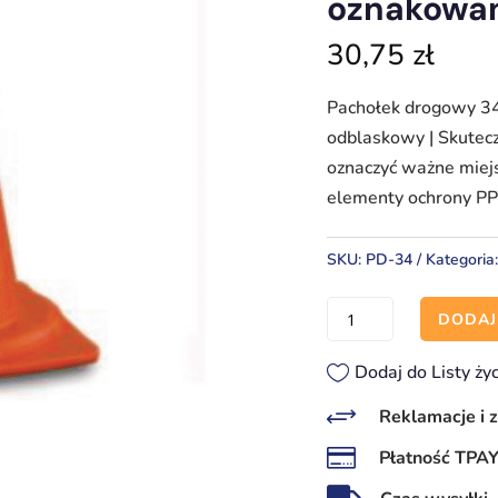
oznakowan
30,75
zł
Pachołek drogowy 34 
odblaskowy | Skute
oznaczyć ważne miej
elementy ochrony PP
SKU:
PD-34
Kategoria
ilość
DODAJ
Pachołek
drogowy
Dodaj do Listy ży
34
+
Reklamacje i 
cm

Płatność TPA
–
lekki