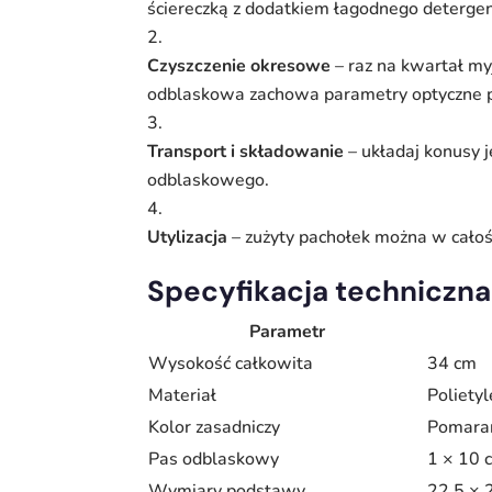
ściereczką z dodatkiem łagodnego detergen
Czyszczenie okresowe
– raz na kwartał my
odblaskowa zachowa parametry optyczne p
Transport i składowanie
– układaj konusy j
odblaskowego.
Utylizacja
– zużyty pachołek można w całoś
Specyfikacja techniczna
Parametr
Wysokość całkowita
34 cm
Materiał
Polietyl
Kolor zasadniczy
Pomara
Pas odblaskowy
1 × 10 
Wymiary podstawy
22,5 × 