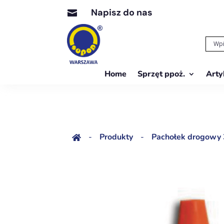
Napisz do nas

Home
Sprzęt ppoż.
Arty
-
Produkty
-
Pachołek drogowy 3
