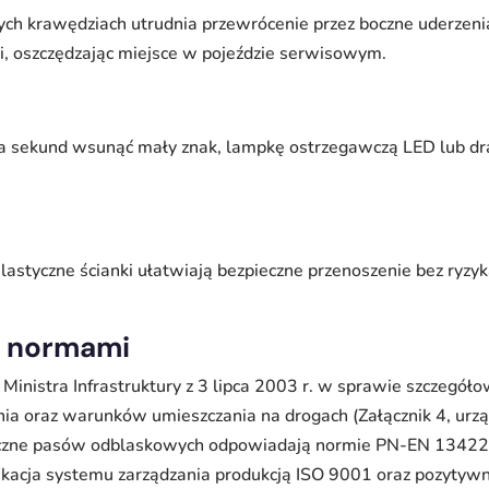
ych krawędziach utrudnia przewrócenie przez boczne uderzeni
i, oszczędzając miejsce w pojeździe serwisowym.
a sekund wsunąć mały znak, lampkę ostrzegawczą LED lub dr
elastyczne ścianki ułatwiają bezpieczne przenoszenie bez ryzyk
 z normami
Ministra Infrastruktury z 3 lipca 2003 r. w sprawie szczegó
a oraz warunków umieszczania na drogach (Załącznik 4, urzą
yczne pasów odblaskowych odpowiadają normie PN-EN 13422:
fikacja systemu zarządzania produkcją ISO 9001 oraz pozytywn