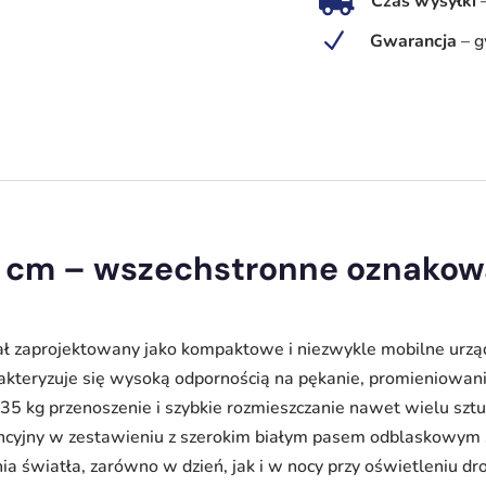

Czas wysyłki
PE,
N
Gwarancja
–
g
biały
pas
odblaskowy
|
Skuteczne
oznakowanie
BHP
 cm – wszechstronne oznakow
ał zaprojektowany jako kompaktowe i niezwykle mobilne urzą
akteryzuje się wysoką odpornością na pękanie, promieniowan
35 kg przenoszenie i szybkie rozmieszczanie nawet wielu sztuk
cyjny w zestawieniu z szerokim białym pasem odblaskowym sp
ania światła, zarówno w dzień, jak i w nocy przy oświetleniu