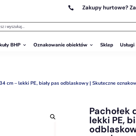
Zakupy hurtowe? Z

kuły BHP
Oznakowanie obiektów
Sklep
Usługi
4 cm – lekki PE, biały pas odblaskowy | Skuteczne oznak
Pachołek 
lekki PE, b
odblaskow