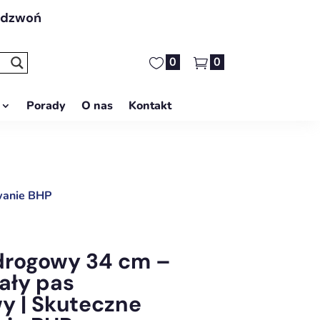
adzwoń
0
0
Porady
O nas
Kontakt
owanie BHP
drogowy 34 cm –
iały pas
y | Skuteczne