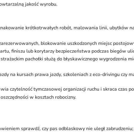
owtarzalną jakość wyrobu.
znakowanie krótkotrwałych robót, malowania linii, ubytków 
 zarezerwowanych, blokowanie uszkodzonych miejsc postojow
artu, finiszu lub korytarzy bezpieczeństwa podczas biegów ul
 strażackim pachołki służą do błyskawicznego wygrodzenia m
azdy na kursach prawa jazdy, szkoleniach z eco-drivingu c
prawia czytelność tymczasowej organizacji ruchu i skraca czas 
 oszczędności w kosztach robocizny.
awieniem sprawdź, czy pas odblaskowy nie uległ zabrudzeniu; 