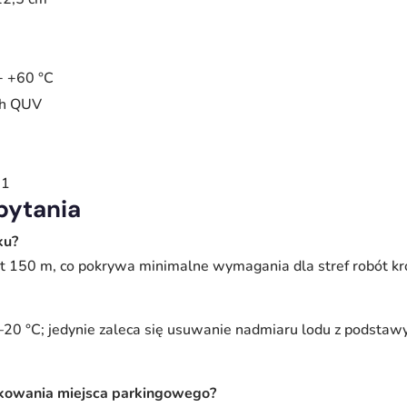
÷ +60 °C
 h QUV
01
pytania
ku?
et 150 m, co pokrywa minimalne wymagania dla stref robót kr
 –20 °C; jedynie zaleca się usuwanie nadmiaru lodu z podsta
okowania miejsca parkingowego?