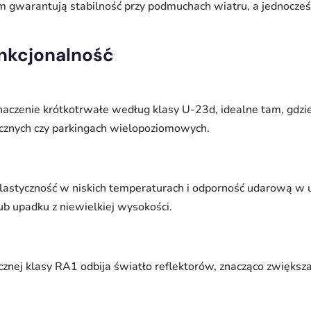
 gwarantują stabilność przy podmuchach wiatru, a jednocześn
unkcjonalność
aczenie krótkotrwałe według klasy U-23d, idealne tam, gdzi
icznych czy parkingach wielopoziomowych.
elastyczność w niskich temperaturach i odporność udarową w u
b upadku z niewielkiej wysokości.
cznej klasy RA1 odbija światło reflektorów, znacząco zwiększ