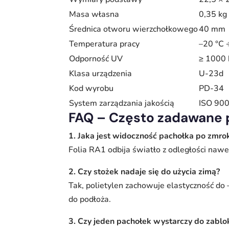
Masa własna
0,35 kg
Średnica otworu wierzchołkowego
40 mm
Temperatura pracy
–20 °C 
Odporność UV
≥ 1000
Klasa urządzenia
U-23d
Kod wyrobu
PD-34
System zarządzania jakością
ISO 90
FAQ – Często zadawane 
1. Jaka jest widoczność pachołka po zmro
Folia RA1 odbija światło z odległości naw
2. Czy stożek nadaje się do użycia zimą?
Tak, polietylen zachowuje elastyczność do
do podłoża.
3. Czy jeden pachołek wystarczy do zabl