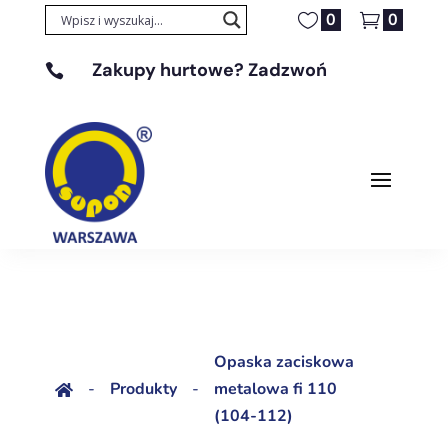
0
0
Zakupy hurtowe? Zadzwoń

+48 608 329 131
Opaska zaciskowa
-
Produkty
-
metalowa fi 110

(104-112)