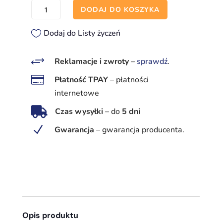
ilość
DODAJ DO KOSZYKA
Opaska
zaciskowa
Dodaj do Listy życzeń
metalowa
fi
+
Reklamacje i zwroty
–
sprawdź
.
110

Płatność TPAY
–
płatności
(104-
internetowe
112)

Czas wysyłki
–
do
5 dni
N
Gwarancja
–
gwarancja producenta.
Opis produktu