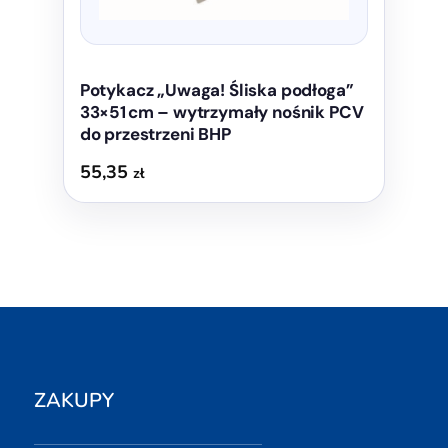
Potykacz „Uwaga! Śliska podłoga”
33×51 cm – wytrzymały nośnik PCV
do przestrzeni BHP
55,35
zł
ZAKUPY