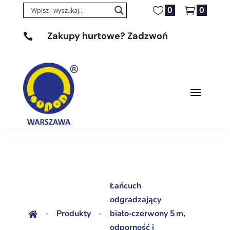
0
0
Zakupy hurtowe? Zadzwoń

+48 608 329 131
Łańcuch
odgradzający
-
Produkty
-
biało‑czerwony 5 m,

odporność i