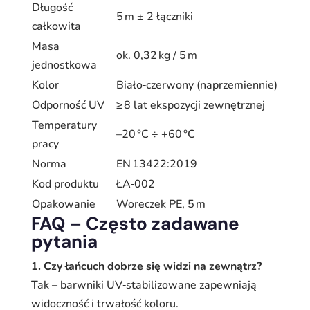
Długość
5 m ± 2 łączniki
całkowita
Masa
ok. 0,32 kg / 5 m
jednostkowa
Kolor
Biało‑czerwony (naprzemiennie)
Odporność UV
≥ 8 lat ekspozycji zewnętrznej
Temperatury
–20 °C ÷ +60 °C
pracy
Norma
EN 13422:2019
Kod produktu
ŁA‑002
Opakowanie
Woreczek PE, 5 m
FAQ – Często zadawane
pytania
1. Czy łańcuch dobrze się widzi na zewnątrz?
Tak – barwniki UV‑stabilizowane zapewniają
widoczność i trwałość koloru.