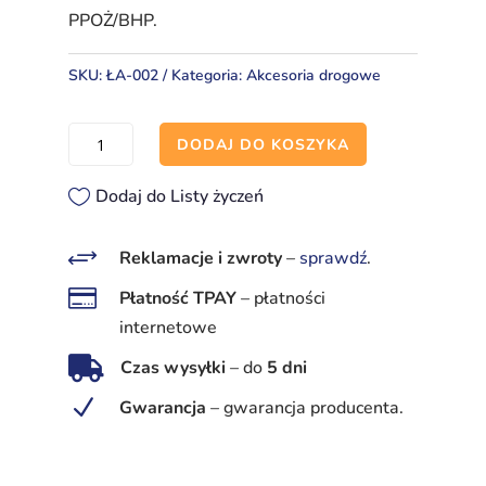
PPOŻ/BHP.
SKU:
ŁA-002
Kategoria:
Akcesoria drogowe
ilość
DODAJ DO KOSZYKA
Łańcuch
odgradzający
Dodaj do Listy życzeń
biało‑czerwony
5 m,
+
Reklamacje i zwroty
–
sprawdź
.
odporność

Płatność TPAY
–
płatności
i
internetowe
bezpieczeństwo

Czas wysyłki
–
do
5 dni
N
Gwarancja
–
gwarancja producenta.