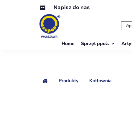
Napisz do nas

Home
Sprzęt ppoż.
Arty
-
Produkty
-
Kotłownia
