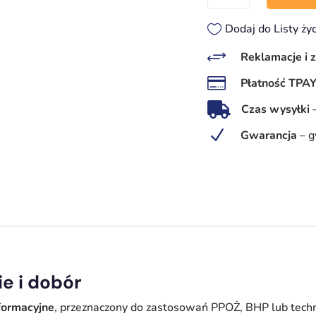
Kotłownia
Dodaj do Listy ży
+
Reklamacje i 

Płatność TPA

Czas wysyłki
N
Gwarancja
–
g
e i dobór
nformacyjne
, przeznaczony do zastosowań PPOŻ, BHP lub tech