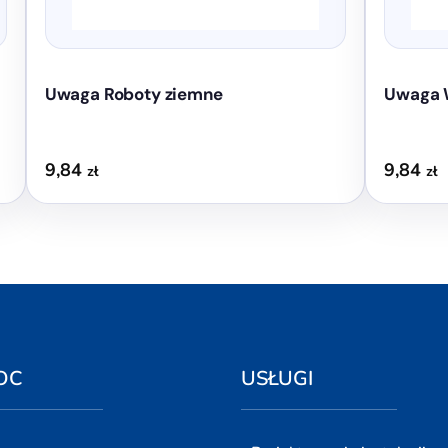
produktu
produktu
Uwaga Roboty ziemne
Uwaga 
9,84
9,84
zł
zł
OC
USŁUGI