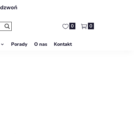
adzwoń
0
0
Porady
O nas
Kontakt