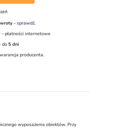
czeń
zwroty
–
sprawdź
.
Y
–
płatności internetowe
–
do
5 dni
warancja producenta.
nicznego wyposażenia obiektów. Przy