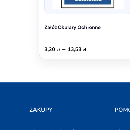
produktu
Załóż Okulary Ochronne
Zakres
–
3,20
13,53
zł
zł
cen:
od
3,20 zł
do
13,53 zł
ZAKUPY
POM