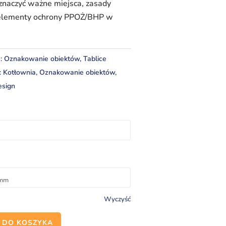
naczyć ważne miejsca, zasady
 elementy ochrony PPOŻ/BHP w
e:
Oznakowanie obiektów
,
Tablice
:
Kotłownia
,
Oznakowanie obiektów
,
esign
Wyczyść
 DO KOSZYKA