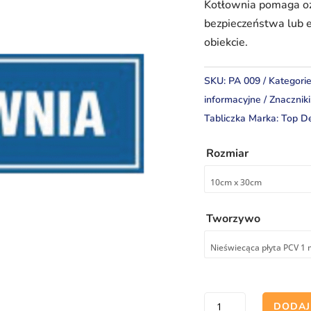
Kotłownia pomaga oz
bezpieczeństwa lub
obiekcie.
SKU:
PA 009
Kategori
informacyjne
Znaczniki
Tabliczka
Marka:
Top D
Rozmiar
Tworzywo
ilość
DODAJ