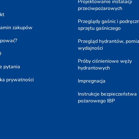
Projektowanie instalacji
przeciwpożarowych
kt
Przeglądy gaśnic i podręcz
lamin zakupów
sprzętu gaśniczego
upować?
Przegląd hydrantów, pomi
wydajności
O
Próby ciśnieniowe węży
e pytania
hydrantowych
yka prywatności
Impregnacja
Instrukcje bezpieczeństwa
pożarowego IBP