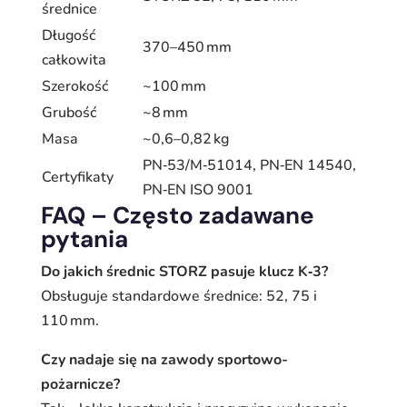
średnice
Długość
370–450 mm
całkowita
Szerokość
~100 mm
Grubość
~8 mm
Masa
~0,6–0,82 kg
PN‑53/M‑51014, PN‑EN 14540,
Certyfikaty
PN‑EN ISO 9001
FAQ – Często zadawane
pytania
Do jakich średnic STORZ pasuje klucz K‑3?
Obsługuje standardowe średnice: 52, 75 i
110 mm.
Czy nadaje się na zawody sportowo-
pożarnicze?