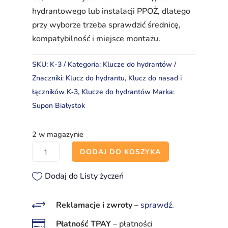
hydrantowego lub instalacji PPOŻ, dlatego
przy wyborze trzeba sprawdzić średnicę,
kompatybilność i miejsce montażu.
SKU:
K-3
Kategoria:
Klucze do hydrantów
Znaczniki:
Klucz do hydrantu
,
Klucz do nasad i
łączników K‑3
,
Klucze do hydrantów
Marka:
Supon Białystok
2 w magazynie
ilość
DODAJ DO KOSZYKA
Klucz
do
Dodaj do Listy życzeń
nasad
i
+
Reklamacje i zwroty
–
sprawdź
.
łączników

Płatność TPAY
–
płatności