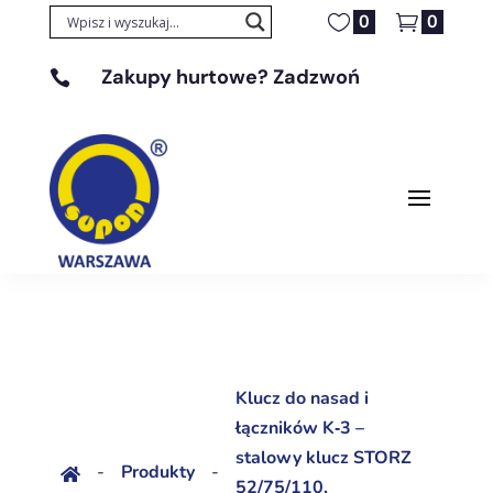
0
0
Zakupy hurtowe? Zadzwoń

+48 608 329 131
Klucz do nasad i
łączników K‑3 –
stalowy klucz STORZ
-
Produkty
-

52/75/110,