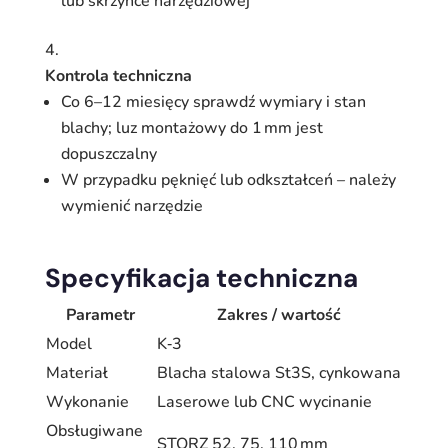
lub skrzynce narzędziowej
Kontrola techniczna
Co 6–12 miesięcy sprawdź wymiary i stan
blachy; luz montażowy do 1 mm jest
dopuszczalny
W przypadku pęknięć lub odkształceń – należy
wymienić narzędzie
Specyfikacja techniczna
Parametr
Zakres / wartość
Model
K‑3
Materiał
Blacha stalowa St3S, cynkowana
Wykonanie
Laserowe lub CNC wycinanie
Obsługiwane
STORZ 52, 75, 110 mm