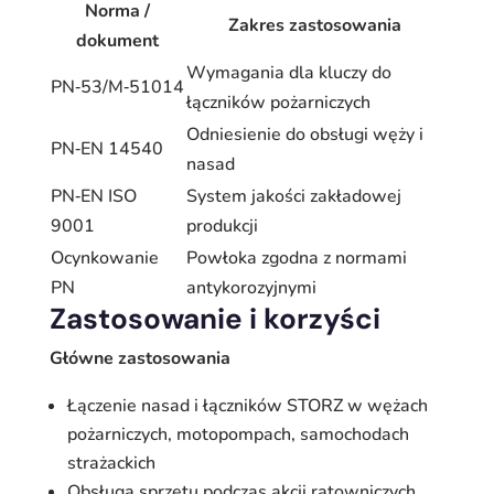
Norma /
Zakres zastosowania
dokument
Wymagania dla kluczy do
PN‑53/M‑51014
łączników pożarniczych
Odniesienie do obsługi węży i
PN‑EN 14540
nasad
PN‑EN ISO
System jakości zakładowej
9001
produkcji
Ocynkowanie
Powłoka zgodna z normami
PN
antykorozyjnymi
Zastosowanie i korzyści
Główne zastosowania
Łączenie nasad i łączników STORZ w wężach
pożarniczych, motopompach, samochodach
strażackich
Obsługa sprzętu podczas akcji ratowniczych