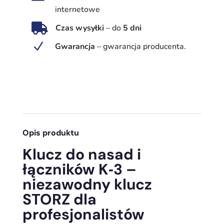
K‑3
internetowe
–

Czas wysyłki
–
do
5 dni
stalowy
klucz
N
Gwarancja
–
gwarancja producenta.
STORZ
52/75/110,
ocynkowany,
PN-
53/M-
51014
Opis produktu
Klucz do nasad i
łączników K‑3 –
niezawodny klucz
STORZ dla
profesjonalistów