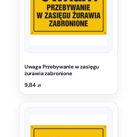
można
wybrać
na
stronie
produktu
Uwaga Przebywanie w zasięgu
żurawia zabronione
9,84
zł
Ten
produkt
ma
wiele