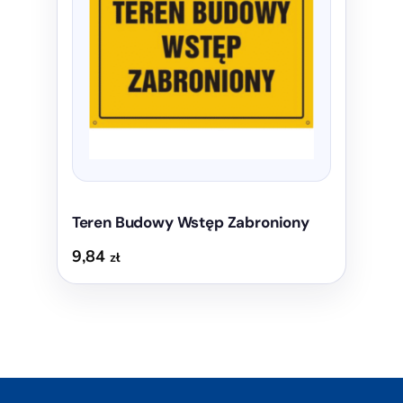
wariantów.
Opcje
można
wybrać
na
stronie
produktu
Teren Budowy Wstęp Zabroniony
9,84
zł