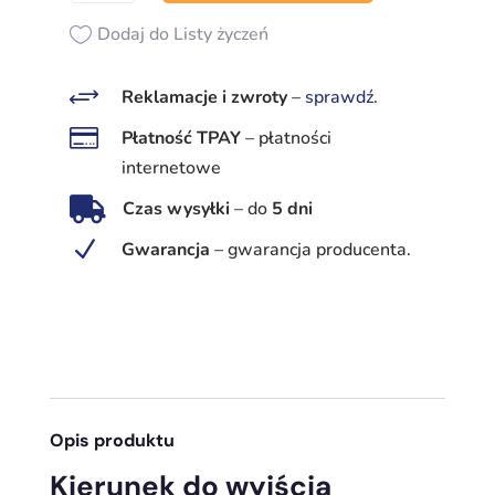
Kierunek
do
Dodaj do Listy życzeń
wyjścia
ewakuacyjnego
+
Reklamacje i zwroty
–
sprawdź
.
w

Płatność TPAY
–
płatności
górę
internetowe
prawostronny

Czas wysyłki
–
do
5 dni
–
znak
N
Gwarancja
–
gwarancja producenta.
ISO 7010
fotoluminescencyjny
Opis produktu
Kierunek do wyjścia