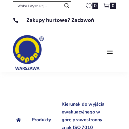
0
0
Zakupy hurtowe? Zadzwoń

+48 608 329 131
Kierunek do wyjścia
ewakuacyjnego w
-
Produkty
-
górę prawostronny –

znak ISO 7010