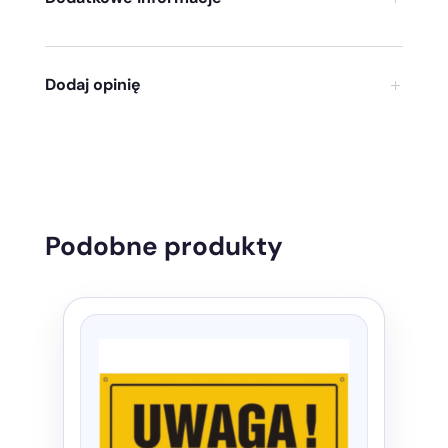
Dodaj opinię
Podobne produkty
Ten
produkt
ma
wiele
wariantów.
Opcje