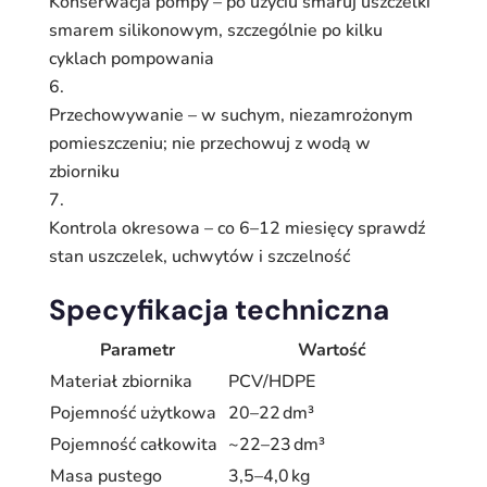
Konserwacja pompy – po użyciu smaruj uszczelki
smarem silikonowym, szczególnie po kilku
cyklach pompowania
Przechowywanie – w suchym, niezamrożonym
pomieszczeniu; nie przechowuj z wodą w
zbiorniku
Kontrola okresowa – co 6–12 miesięcy sprawdź
stan uszczelek, uchwytów i szczelność
Specyfikacja techniczna
Parametr
Wartość
Materiał zbiornika
PCV/HDPE
Pojemność użytkowa
20–22 dm³
Pojemność całkowita
~22–23 dm³
Masa pustego
3,5–4,0 kg