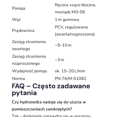
Ręczna ssąco‑tłoczna,
Pompa
mosiądz MO‑58
Wąż
1 m gumowy
PCV, regulowana
Prądownica
(zwarta/rozproszona)
Zasięg strumienia
~9–10 m
zwartego
Zasięg strumienia
~3 m
rozproszonego
Wydajność pompy
ok. 15–20 L/min
Norma
PN‑76/M‑51082
FAQ – Często zadawane
pytania
Czy hydronetka nadaje się do użycia w
pomieszczeniach zamkniętych?
Tak – doskonale sprawdza się w gaszeniu