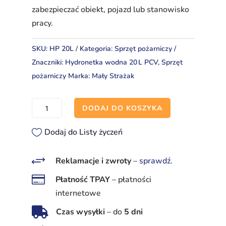
zabezpieczać obiekt, pojazd lub stanowisko
pracy.
SKU:
HP 20L
Kategoria:
Sprzęt pożarniczy
Znaczniki:
Hydronetka wodna 20 L PCV
,
Sprzęt
pożarniczy
Marka:
Mały Strażak
ilość
DODAJ DO KOSZYKA
Hydronetka
wodna
Dodaj do Listy życzeń
20 L
PCV
+
Reklamacje i zwroty
–
sprawdź
.
–

Płatność TPAY
–
płatności
lekki
internetowe
agregat

Czas wysyłki
–
do
5 dni
gaśniczy