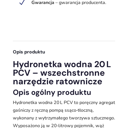
z
N
Gwarancja
–
gwarancja producenta.
pompą
mosiężną,
PN‑76/M‑51082
Opis produktu
Hydronetka wodna 20 L
PCV – wszechstronne
narzędzie ratownicze
Opis ogólny produktu
Hydronetka wodna 20 L PCV to poręczny agregat
gaśniczy z ręczną pompą ssąco‑tłoczną,
wykonany z wytrzymałego tworzywa sztucznego.
Wyposażono ją w 20‑litrowy pojemnik, wąż