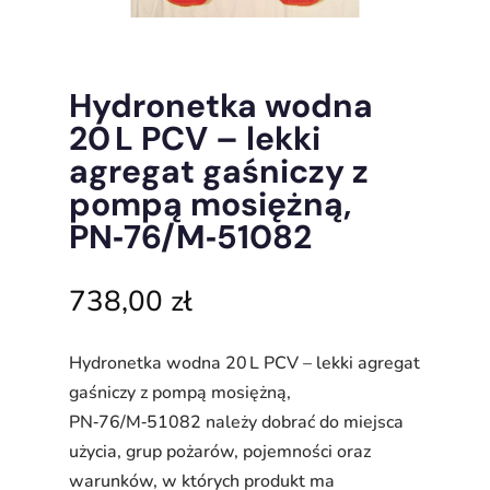
Hydronetka wodna
20 L PCV – lekki
agregat gaśniczy z
pompą mosiężną,
PN‑76/M‑51082
738,00
zł
Hydronetka wodna 20 L PCV – lekki agregat
gaśniczy z pompą mosiężną,
PN‑76/M‑51082 należy dobrać do miejsca
użycia, grup pożarów, pojemności oraz
warunków, w których produkt ma