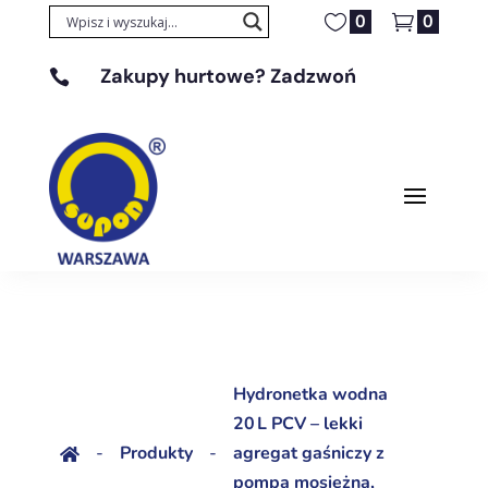
0
0
Zakupy hurtowe? Zadzwoń

+48 608 329 131
Hydronetka wodna
20 L PCV – lekki
-
Produkty
-
agregat gaśniczy z

pompą mosiężną,