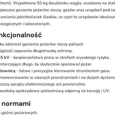
 i chemii. Wypełniona 50 kg dwutlenku węgla, osadzona na st
ezpieczne gaszenie pożarów cieczy, gazów oraz urządzeń pod 
wiania jakichkolwiek śladów, co czyni to urządzenie idealnym
ologicznych i laboratoriach.
unkcjonalność
a zdolność gaszenia pożarów cieczy palnych.
bjętość zapewnia długotrwałą ochronę.
45 kV
– bezpieczeństwo pracy w strefach wysokiego ryzyka.
starczająco długo, by skutecznie opanować pożar.
ądownicą
– łatwe i precyzyjne kierowanie strumieniem gazu.
manewrowanie w ciasnych przestrzeniach i na dużych dystans
iszczy sprzętu elektronicznego ani powierzchni.
 powłoką epoksydowo-poliestrową odporną na korozję i UV.
 z normami
 gaśnic pożarowych.