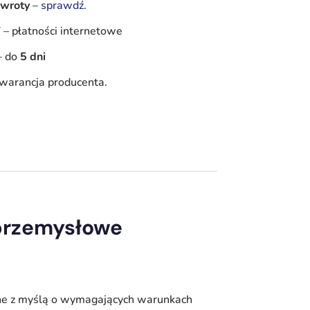
zwroty
–
sprawdź
.
Y
–
płatności internetowe
–
do
5 dni
warancja producenta.
 przemysłowe
ane z myślą o wymagających warunkach