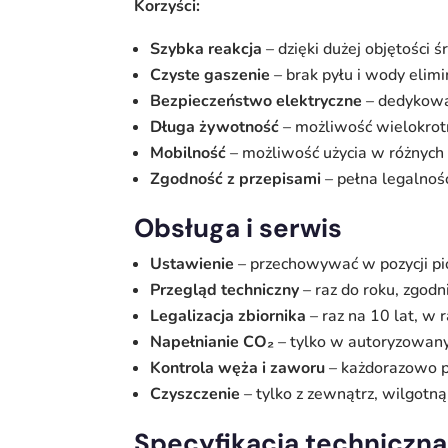
Korzyści:
Szybka reakcja
– dzięki dużej objętości 
Czyste gaszenie
– brak pyłu i wody elimi
Bezpieczeństwo elektryczne
– dedykowa
Długa żywotność
– możliwość wielokrot
Mobilność
– możliwość użycia w różnych 
Zgodność z przepisami
– pełna legalnoś
Obsługa i serwis
Ustawienie
– przechowywać w pozycji pi
Przegląd techniczny
– raz do roku, zgo
Legalizacja zbiornika
– raz na 10 lat, w 
Napełnianie CO₂
– tylko w autoryzowan
Kontrola węża i zaworu
– każdorazowo pr
Czyszczenie
– tylko z zewnątrz, wilgotn
Specyfikacja techniczna