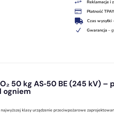
+
Reklamacje i 
50 kg

Płatność TPA
AS‑50
BE

Czas wysyłki
245 kV
N
Gwarancja
–
g
–
profesjonalna
ochrona
przeciwpożarowa
O₂ 50 kg AS‑50 BE (245 kV) –
d ogniem
 najwyższej klasy urządzenie przeciwpożarowe zaprojektow