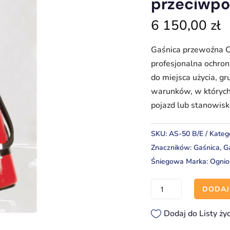
przeciwp
6 150,00
zł
Gaśnica przewoźna C
profesjonalna ochro
do miejsca użycia, g
warunków, w których 
pojazd lub stanowisk
SKU:
AS-50 B/E
Kateg
Znaczników:
Gaśnica
,
G
Śniegowa
Marka:
Ognio
ilość
DODAJ
Gaśnica
przewoźna
Dodaj do Listy ży
CO₂