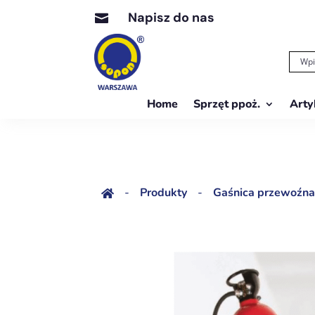
Napisz do nas

Home
Sprzęt ppoż.
Arty
-
Produkty
-
Gaśnica przewoźna
