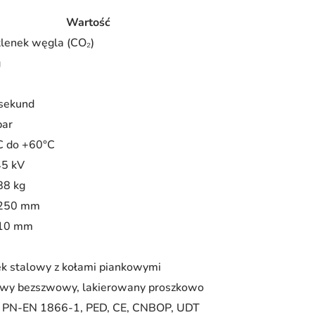
Wartość
lenek węgla (CO₂)
g
B
 sekund
bar
C do +60°C
45 kV
88 kg
1250 mm
510 mm
k stalowy z kołami piankowymi
owy bezszwowy, lakierowany proszkowo
, PN-EN 1866-1, PED, CE, CNBOP, UDT