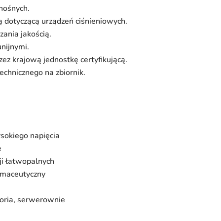
nośnych.
 dotyczącą urządzeń ciśnieniowych.
ania jakością.
nijnymi.
ez krajową jednostkę certyfikującą.
echnicznego na zbiornik.
ysokiego napięcia
e
ji łatwopalnych
armaceutyczny
atoria, serwerownie