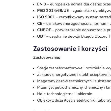
EN 3
– europejska norma dla gaśnic prze
PED 2014/68/UE
– zgodność z dyrektywą
ISO 9001
– certyfikowany system zarządz
CE
– oznakowanie zgodności z normami u
CNBOP
– potwierdzenie dopuszczenia prz
UDT
– uzyskanie decyzji Urzędu Dozoru T
Zastosowanie i korzyści
Zastosowanie:
Stacje transformatorowe i rozdzielnie w
Zakłady energetyczne i elektrociepłowni
Magazyny gazów technicznych i substanc
Przemysł petrochemiczny, chemiczny i f
Hale technologiczne i lakiernie
Obiekty z dużą ilością elektroniki: labor