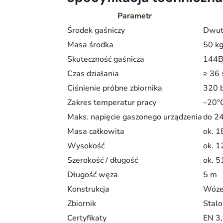
Parametr
Środek gaśniczy
Dwut
Masa środka
50 k
Skuteczność gaśnicza
144
Czas działania
≥ 36
Ciśnienie próbne zbiornika
320 
Zakres temperatur pracy
–20°
Maks. napięcie gaszonego urządzenia
do 2
Masa całkowita
ok. 1
Wysokość
ok. 
Szerokość / długość
ok. 
Długość węża
5 m
Konstrukcja
Wóze
Zbiornik
Stal
Certyfikaty
EN 3