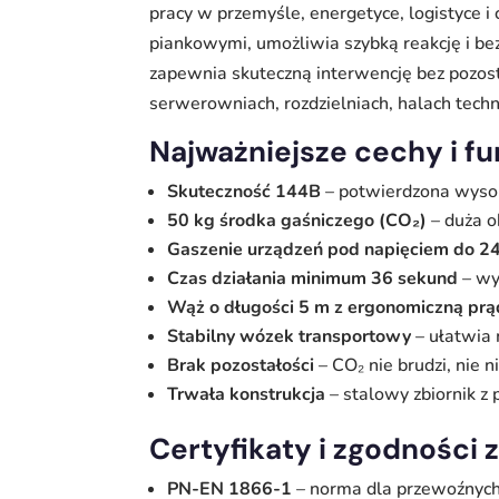
pracy w przemyśle, energetyce, logistyce
piankowymi, umożliwia szybką reakcję i b
zapewnia skuteczną interwencję bez pozosta
serwerowniach, rozdzielniach, halach techn
Najważniejsze cechy i f
Skuteczność 144B
– potwierdzona wysok
50 kg środka gaśniczego (CO₂)
– duża o
Gaszenie urządzeń pod napięciem do 2
Czas działania minimum 36 sekund
– wy
Wąż o długości 5 m z ergonomiczną pr
Stabilny wózek transportowy
– ułatwia 
Brak pozostałości
– CO₂ nie brudzi, nie n
Trwała konstrukcja
– stalowy zbiornik z
Certyfikaty i zgodności
PN-EN 1866-1
– norma dla przewoźnych