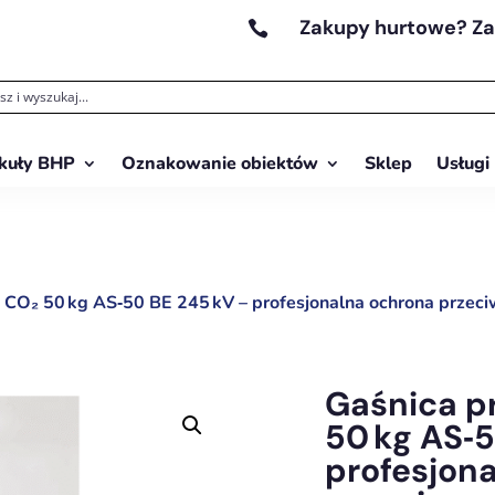
Zakupy hurtowe? Z

kuły BHP
Oznakowanie obiektów
Sklep
Usługi
 CO₂ 50 kg AS‑50 BE 245 kV – profesjonalna ochrona prze
Gaśnica p
50 kg AS‑5
profesjon