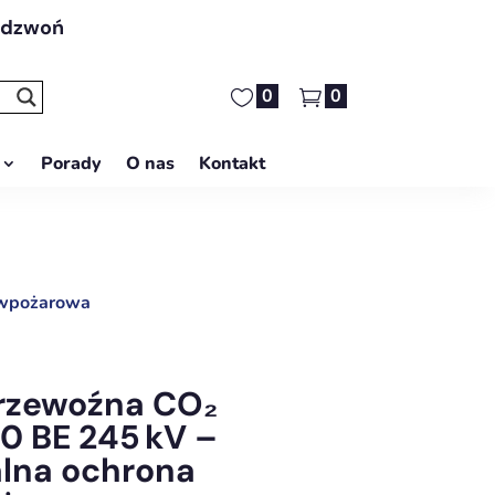
adzwoń
0
0
Porady
O nas
Kontakt
ciwpożarowa
rzewoźna CO₂
0 BE 245 kV –
alna ochrona