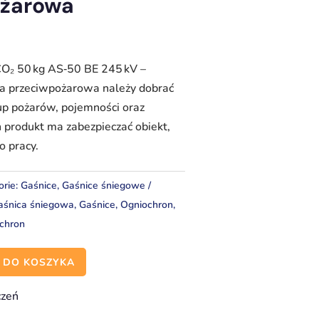
ożarowa
O₂ 50 kg AS‑50 BE 245 kV –
na przeciwpożarowa należy dobrać
rup pożarów, pojemności oraz
produkt ma zabezpieczać obiekt,
o pracy.
orie:
Gaśnice
,
Gaśnice śniegowe
aśnica śniegowa
,
Gaśnice
,
Ogniochron
,
chron
 DO KOSZYKA
czeń