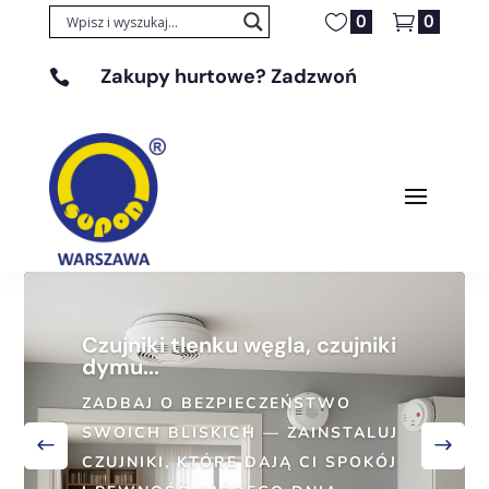
0
0
Zakupy hurtowe? Zadzwoń

+48 608 329 131
Czujniki tlenku węgla, czujniki
dymu...
ZADBAJ O BEZPIECZEŃSTWO
SWOICH BLISKICH — ZAINSTALUJ
CZUJNIKI, KTÓRE DAJĄ CI SPOKÓJ