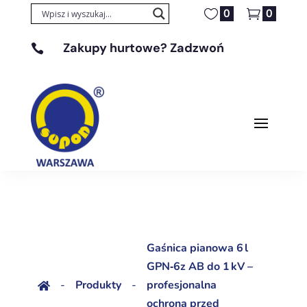
0
0
Zakupy hurtowe? Zadzwoń

+48 608 329 131
Gaśnica pianowa 6 l
GPN‑6z AB do 1 kV –
-
Produkty
-
profesjonalna

ochrona przed