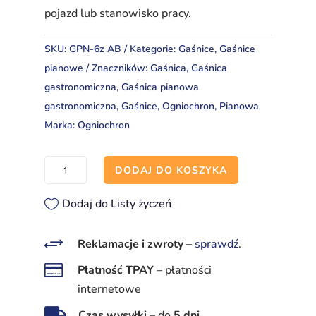
pojazd lub stanowisko pracy.
SKU:
GPN-6z AB
Kategorie:
Gaśnice
,
Gaśnice
pianowe
Znaczników:
Gaśnica
,
Gaśnica
gastronomiczna
,
Gaśnica pianowa
gastronomiczna
,
Gaśnice
,
Ogniochron
,
Pianowa
Marka:
Ogniochron
ilość
DODAJ DO KOSZYKA
Gaśnica
pianowa
Dodaj do Listy życzeń
6 l
GPN‑6z
+
Reklamacje i zwroty
–
sprawdź
.
AB

Płatność TPAY
–
płatności
do
internetowe
1 kV

Czas wysyłki
–
do
5 dni