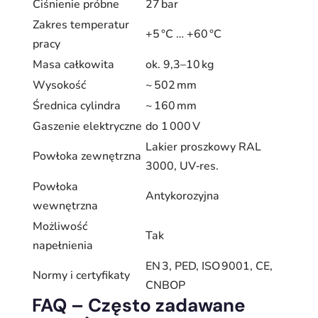
Ciśnienie próbne
27 bar
Zakres temperatur
+5 °C … +60 °C
pracy
Masa całkowita
ok. 9,3–10 kg
Wysokość
~ 502 mm
Średnica cylindra
~ 160 mm
Gaszenie elektryczne
do 1 000 V
Lakier proszkowy RAL
Powłoka zewnętrzna
3000, UV‑res.
Powłoka
Antykorozyjna
wewnętrzna
Możliwość
Tak
napełnienia
EN 3, PED, ISO 9001, CE,
Normy i certyfikaty
CNBOP
FAQ – Często zadawane