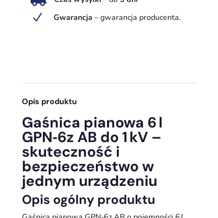
–
profesjonalna
N
Gwarancja
–
gwarancja producenta.
ochrona
przed
pożarami
ABC
Opis produktu
Gaśnica pianowa 6 l
GPN‑6z AB do 1 kV –
skuteczność i
bezpieczeństwo w
jednym urządzeniu
Opis ogólny produktu
Gaśnica pianowa GPN‑6z AB o pojemności 6 l