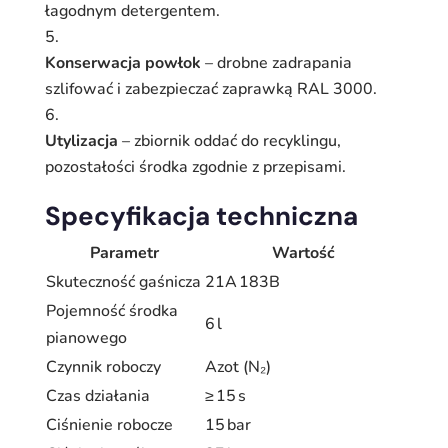
łagodnym detergentem.
Konserwacja powłok
– drobne zadrapania
szlifować i zabezpieczać zaprawką RAL 3000.
Utylizacja
– zbiornik oddać do recyklingu,
pozostałości środka zgodnie z przepisami.
Specyfikacja techniczna
Parametr
Wartość
Skuteczność gaśnicza
21A 183B
Pojemność środka
6 l
pianowego
Czynnik roboczy
Azot (N₂)
Czas działania
≥ 15 s
Ciśnienie robocze
15 bar