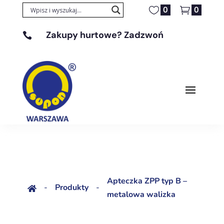
0
0
Zakupy hurtowe? Zadzwoń

+48 608 329 131
Apteczka ZPP typ B –
-
Produkty
-

metalowa walizka