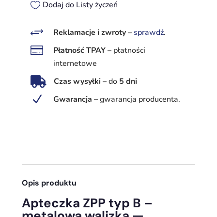
ZPP
Dodaj do Listy życzeń
typ
B
+
Reklamacje i zwroty
–
sprawdź
.
-

Płatność TPAY
–
płatności
metalowa
internetowe
walizka

Czas wysyłki
–
do
5 dni
N
Gwarancja
–
gwarancja producenta.
Opis produktu
Apteczka ZPP typ B –
metalowa walizka —