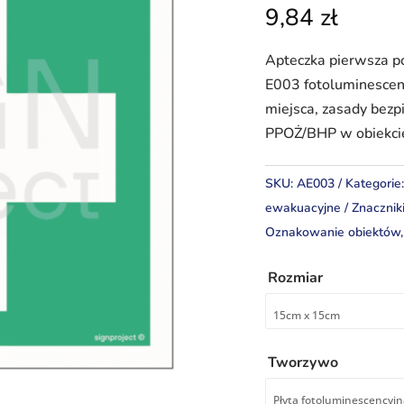
9,84
zł
Apteczka pierwsza p
E003 fotoluminescen
miejsca, zasady bez
PPOŻ/BHP w obiekci
SKU:
AE003
Kategorie
ewakuacyjne
Znacznik
Oznakowanie obiektów
Rozmiar
Tworzywo