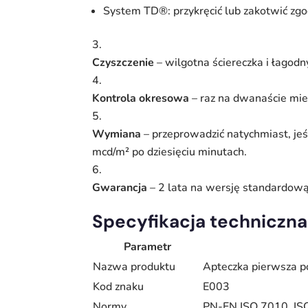
System TD®: przykręcić lub zakotwić zgod
Czyszczenie
– wilgotna ściereczka i łagodn
Kontrola okresowa
– raz na dwanaście mies
Wymiana
– przeprowadzić natychmiast, jeś
mcd/m² po dziesięciu minutach.
Gwarancja
– 2 lata na wersję standardową
Specyfikacja techniczna
Parametr
Nazwa produktu
Apteczka pierwsza 
Kod znaku
E003
Normy
PN-EN ISO 7010, IS