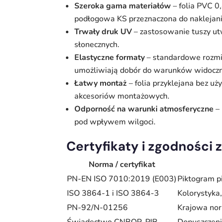
Szeroka gama materiałów
– folia PVC 0
podłogowa KS przeznaczona do naklejani
Trwały druk UV
– zastosowanie tuszy ut
słonecznych.
Elastyczne formaty
– standardowe rozm
umożliwiają dobór do warunków widoczn
Łatwy montaż
– folia przyklejana bez 
akcesoriów montażowych.
Odporność na warunki atmosferyczne
– 
pod wpływem wilgoci.
Certyfikaty i zgodności
Norma / certyfikat
PN-EN ISO 7010:2019 (E003)
Piktogram pi
ISO 3864-1 i ISO 3864-3
Kolorystyka,
PN-92/N-01256
Krajowa no
Świadectwo CNBOP-PIB
Dopuszczeni