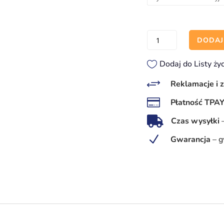
ilość
DODAJ
Apteczka
pierwsza
Dodaj do Listy ży
pomoc
+
Reklamacje i 
medyczna

Płatność TPA
–
znak

Czas wysyłki
ISO
N
Gwarancja
–
g
7010
E003
fotoluminescencyjny