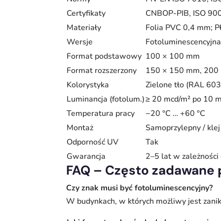
Certyfikaty
CNBOP-PIB, ISO 90
Materiały
Folia PVC 0,4 mm; 
Wersje
Fotoluminescencyjna
Format podstawowy
100 × 100 mm
Format rozszerzony
150 × 150 mm, 200
Kolorystyka
Zielone tło (RAL 6032
Luminancja (fotolum.)
≥ 20 mcd/m² po 10 m
Temperatura pracy
−20 °C … +60 °C
Montaż
Samoprzylepny / kle
Odporność UV
Tak
Gwarancja
2–5 lat w zależności
FAQ – Często zadawane 
Czy znak musi być fotoluminescencyjny?
W budynkach, w których możliwy jest zanik