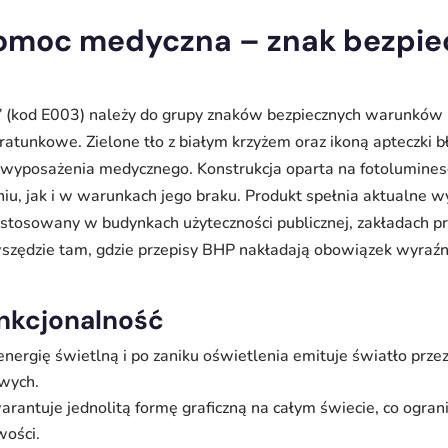
omoc medyczna – znak bezpie
(kod E003) należy do grupy znaków bezpiecznych warunków i 
 ratunkowe. Zielone tło z białym krzyżem oraz ikoną apteczki 
 wyposażenia medycznego. Konstrukcja oparta na fotoluminesc
iu, jak i w warunkach jego braku. Produkt spełnia aktualne 
stosowany w budynkach użyteczności publicznej, zakładach p
wszędzie tam, gdzie przepisy BHP nakładają obowiązek wyraź
unkcjonalność
energię świetlną i po zaniku oświetlenia emituje światło prz
owych.
antuje jednolitą formę graficzną na całym świecie, co ogran
wości.