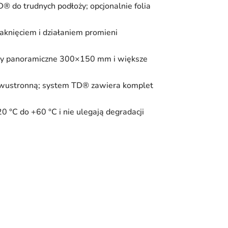
 do trudnych podłoży; opcjonalnie folia
knięciem i działaniem promieni
ty panoramiczne 300×150 mm i większe
ę dwustronną; system TD® zawiera komplet
 °C do +60 °C i nie ulegają degradacji