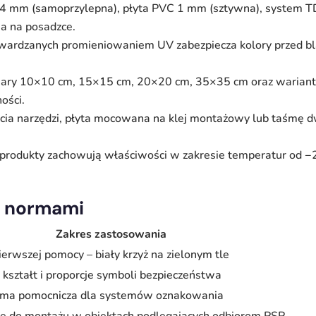
,4 mm (samoprzylepna), płyta PVC 1 mm (sztywna), system TD®
a na posadzce.
wardzanych promieniowaniem UV zabezpiecza kolory przed bla
iary 10×10 cm, 15×15 cm, 20×20 cm, 35×35 cm oraz warian
ości.
użycia narzędzi, płyta mocowana na klej montażowy lub taśm
produkty zachowują właściwości w zakresie temperatur od −20
 z normami
Zakres zastosowania
erwszej pomocy – biały krzyż na zielonym tle
 kształt i proporcje symboli bezpieczeństwa
rma pomocnicza dla systemów oznakowania
e do montażu w obiektach podlegających odbiorom PSP