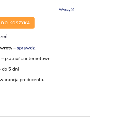
Wyczyść
 DO KOSZYKA
czeń
zwroty
–
sprawdź
.
Y
–
płatności internetowe
–
do
5 dni
warancja producenta.