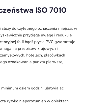
czeństwa ISO 7010
służy do czytelnego oznaczenia miejsca, w
błyskawicznie przyciąga uwagę i redukuje
encyjnej folii bądź płycie PVC gwarantuje
wymagania przepisów krajowych i
rzemysłowych, hotelach, placówkach
nego oznakowania punktu pierwszej
ez minimum osiem godzin, ułatwiając
icza ryzyko nieporozumień w obiektach