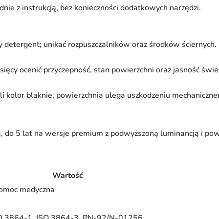
nie z instrukcją, bez konieczności dodatkowych narzędzi.
y detergent; unikać rozpuszczalników oraz środków ściernych.
ięcy ocenić przyczepność, stan powierzchni oraz jasność świe
li kolor blaknie, powierzchnia ulega uszkodzeniu mechaniczn
, do 5 lat na wersje premium z podwyższoną luminancją i po
Wartość
pomoc medyczna
O 3864-1, ISO 3864-3, PN-92/N-01256