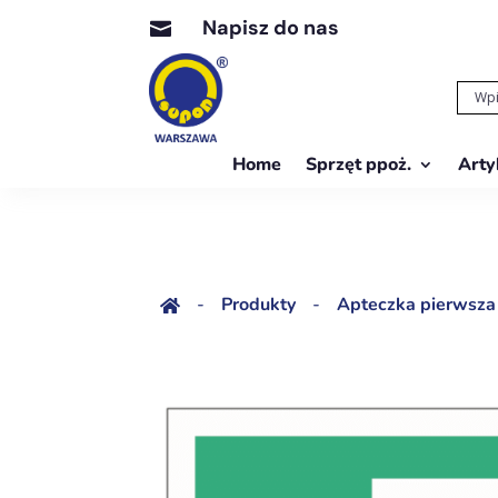
Napisz do nas

Home
Sprzęt ppoż.
Arty
-
Produkty
-
Apteczka pierwsza
