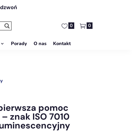
adzwoń
0
0
Porady
O nas
Kontakt
ny
pierwsza pomoc
– znak ISO 7010
luminescencyjny