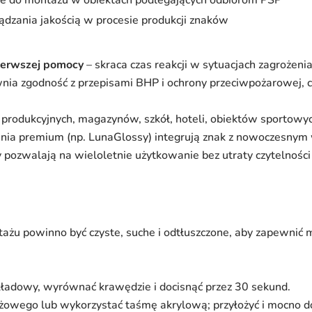
ądzania jakością w procesie produkcji znaków
ierwszej pomocy
– skraca czas reakcji w sytuacjach zagrożeni
nia zgodność z przepisami BHP i ochrony przeciwpożarowej, co
 produkcyjnych, magazynów, szkół, hoteli, obiektów sportowy
nia premium (np. LunaGlossy) integrują znak z nowoczesnym
 pozwalają na wieloletnie użytkowanie bez utraty czytelności 
ażu powinno być czyste, suche i odtłuszczone, aby zapewnić
kładowy, wyrównać krawędzie i docisnąć przez 30 sekund.
żowego lub wykorzystać taśmę akrylową; przyłożyć i mocno d