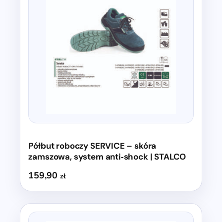
wiele
wariantów.
Opcje
można
wybrać
na
stronie
produktu
Półbut roboczy SERVICE – skóra
zamszowa, system anti‑shock | STALCO
159,90
zł
Ten