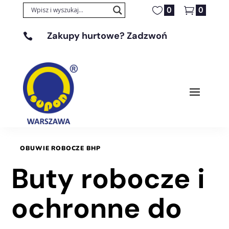
0
0
Zakupy hurtowe? Zadzwoń

+48 608 329 131
OBUWIE ROBOCZE BHP
Buty robocze i
ochronne do