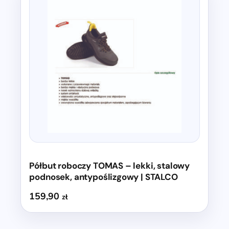
produkt
ma
wiele
wariantów.
Opcje
można
wybrać
na
stronie
produktu
Półbut roboczy TOMAS – lekki, stalowy
podnosek, antypoślizgowy | STALCO
159,90
zł