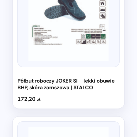
wariantów.
Opcje
można
wybrać
na
stronie
produktu
Półbut roboczy JOKER SI – lekki obuwie
BHP, skóra zamszowa | STALCO
172,20
zł
Ten
produkt
ma