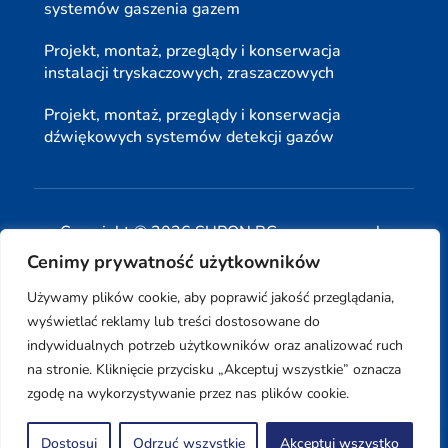
systemów gaszenia gazem
Projekt, montaż, przeglądy i konserwacja
instalacji tryskaczowych, zraszaczowych
Projekt, montaż, przeglądy i konserwacja
dźwiękowych systemów detekcji gazów
Copyright © 2026 SUPON BC sp, z o. o. sp. k.
Cenimy prywatność użytkowników
| Realizacja:
www.woh.group
|
Używamy plików cookie, aby poprawić jakość przeglądania,
wyświetlać reklamy lub treści dostosowane do
indywidualnych potrzeb użytkowników oraz analizować ruch
na stronie. Kliknięcie przycisku „Akceptuj wszystkie” oznacza
Rozwiązania technologiczne:
iSerwer.pl
zgodę na wykorzystywanie przez nas plików cookie.
0
Dostosuj
Odrzuć wszystkie
Akceptuj wszystko