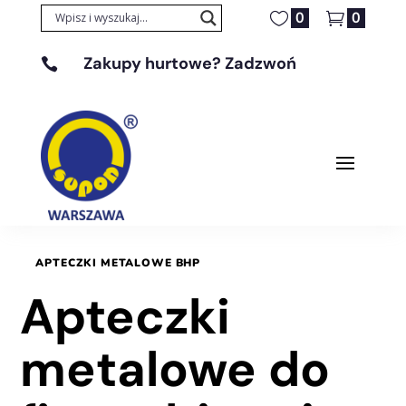
0
0
Zakupy hurtowe? Zadzwoń

+48 608 329 131
APTECZKI METALOWE BHP
Apteczki
metalowe do