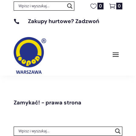
0
0
Zakupy hurtowe? Zadzwoń

+48 608 329 131
Zamykać! - prawa strona