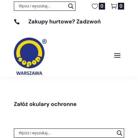
0
0
Zakupy hurtowe? Zadzwoń

+48 608 329 131
Załóż okulary ochronne