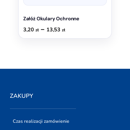
Załóż Okulary Ochronne
Zakres
–
3,20
13,53
zł
zł
cen:
od
3,20 zł
do
13,53 zł
ZAKUPY
Czas realizacji zamówienie