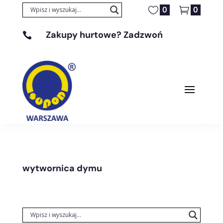
0
0
Zakupy hurtowe? Zadzwoń

+48 608 329 131
wytwornica dymu