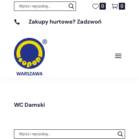
0
0
Zakupy hurtowe? Zadzwoń

+48 608 329 131
WC Damski