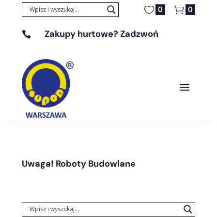
0
0
Zakupy hurtowe? Zadzwoń

+48 608 329 131
Uwaga! Roboty Budowlane