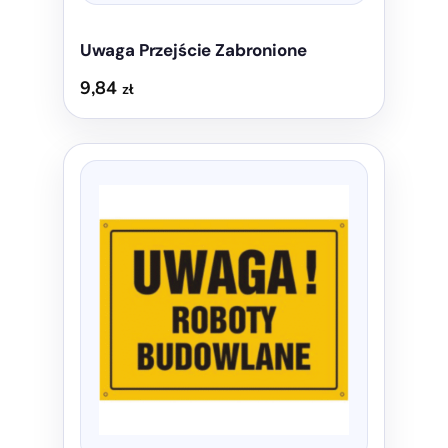
Uwaga Przejście Zabronione
9,84
zł
Ten
produkt
ma
wiele
wariantów.
Opcje
można
wybrać
na
stronie
produktu