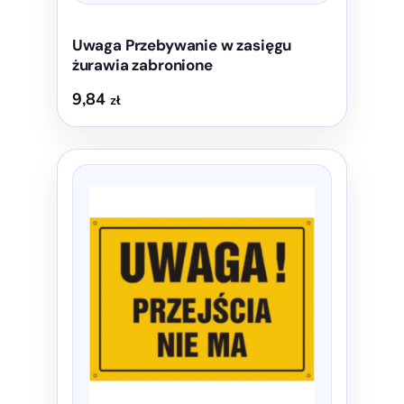
Uwaga Przebywanie w zasięgu
żurawia zabronione
9,84
zł
Ten
produkt
ma
wiele
wariantów.
Opcje
można
wybrać
na
stronie
produktu