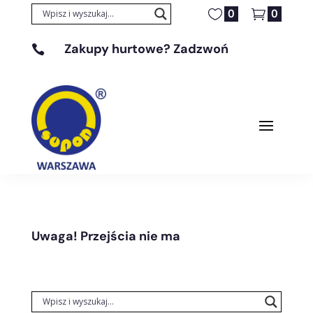
0
0
Zakupy hurtowe? Zadzwoń

+48 608 329 131
Uwaga! Przejścia nie ma