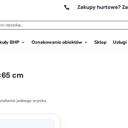
Zakupy hurtowe? Z

kuły BHP
Oznakowanie obiektów
Sklep
Usługi
5×65 cm
ietlanie jednego wyniku
ukt