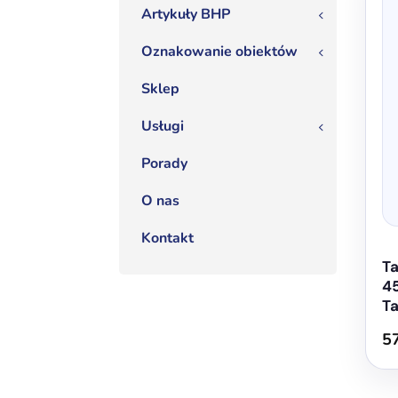
Artykuły BHP
ma
3
wiel
Oznakowanie obiektów
3
wari
Opcj
Sklep
moż
Usługi
3
wybr
na
Porady
stron
prod
O nas
Kontakt
Ta
4
T
5