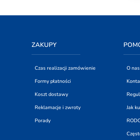
ZAKUPY
POM
Czas realizacji zamówienie
O nas
Formy płatności
Konta
Koszt dostawy
Regu
Reklamacje i zwroty
Jak k
Porady
ROD
Częst