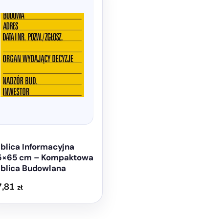
e
antów.
e
na
ać
ie
uktu
blica Informacyjna
5×65 cm – Kompaktowa
ablica Budowlana
7,81
zł