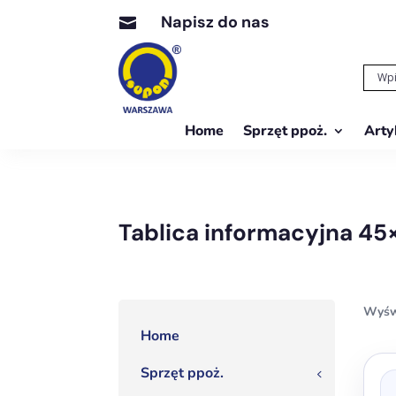
Napisz do nas

Home
Sprzęt ppoż.
Arty
Tablica informacyjna 4
Wyśw
Home
Ten
Sprzęt ppoż.
3
prod