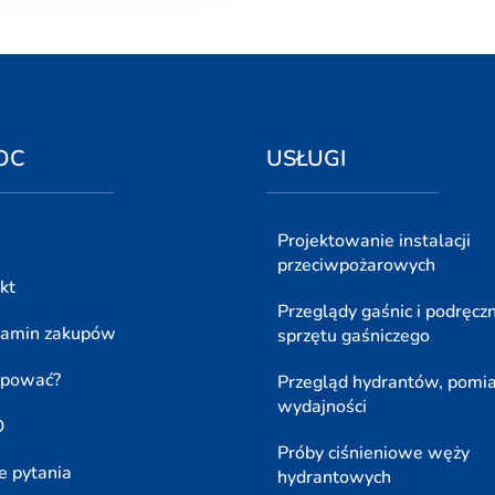
OC
USŁUGI
Projektowanie instalacji
przeciwpożarowych
kt
Przeglądy gaśnic i podręcz
lamin zakupów
sprzętu gaśniczego
upować?
Przegląd hydrantów, pomi
wydajności
O
Próby ciśnieniowe węży
e pytania
hydrantowych