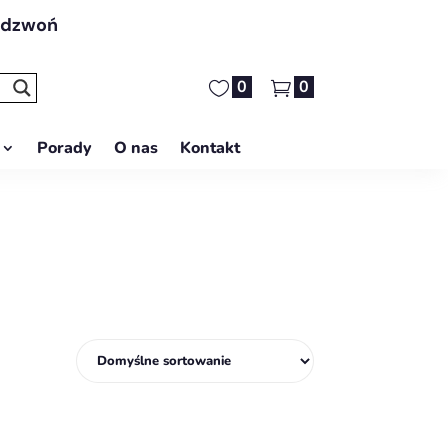
adzwoń
0
0
Porady
O nas
Kontakt