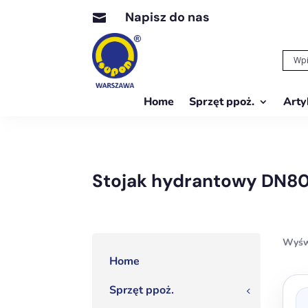
Napisz do nas

Home
Sprzęt ppoż.
Arty
Stojak hydrantowy DN80
Wyśw
Home
Sprzęt ppoż.
3