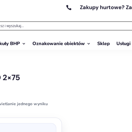
Zakupy hurtowe? Z

kuły BHP
Oznakowanie obiektów
Sklep
Usługi
 2×75
ietlanie jednego wyniku