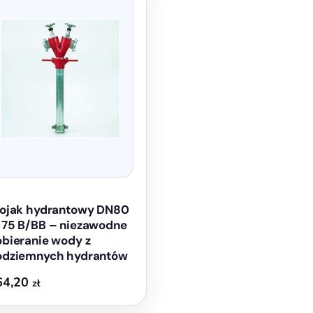
tojak hydrantowy DN80
×75 B/BB – niezawodne
bieranie wody z
odziemnych hydrantów
64,20
zł