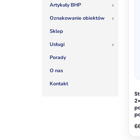
Artykuły BHP
3
Oznakowanie obiektów
3
Sklep
Usługi
3
Porady
O nas
Kontakt
S
2
po
p
6