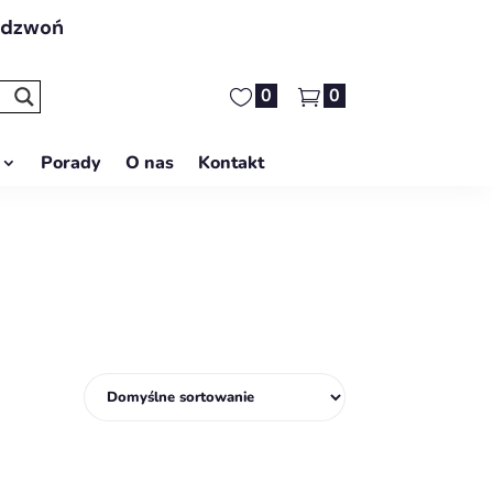
adzwoń
0
0
Porady
O nas
Kontakt