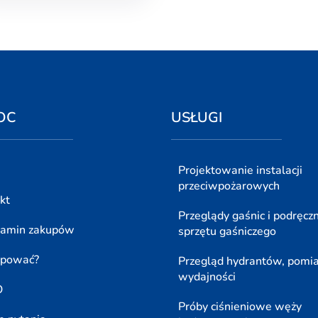
OC
USŁUGI
Projektowanie instalacji
przeciwpożarowych
kt
Przeglądy gaśnic i podręcz
lamin zakupów
sprzętu gaśniczego
upować?
Przegląd hydrantów, pomi
wydajności
O
Próby ciśnieniowe węży