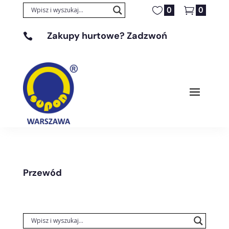
0
0
Zakupy hurtowe? Zadzwoń

+48 608 329 131
Przewód