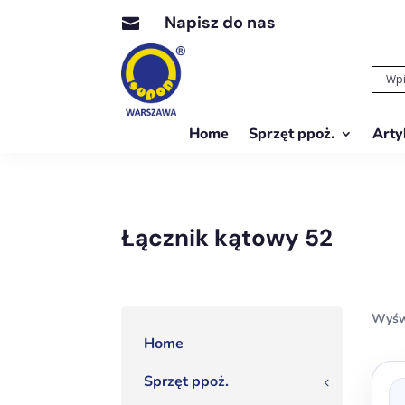
Napisz do nas

Home
Sprzęt ppoż.
Arty
Łącznik kątowy 52
Wyśw
Home
Sprzęt ppoż.
3