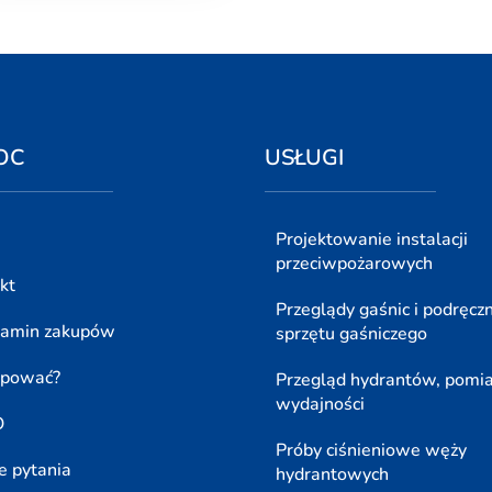
OC
USŁUGI
Projektowanie instalacji
przeciwpożarowych
kt
Przeglądy gaśnic i podręcz
lamin zakupów
sprzętu gaśniczego
upować?
Przegląd hydrantów, pomi
wydajności
O
Próby ciśnieniowe węży
e pytania
hydrantowych