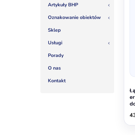
Artykuły BHP
3
Oznakowanie obiektów
3
Sklep
Usługi
3
Porady
O nas
Kontakt
Łą
er
do
4