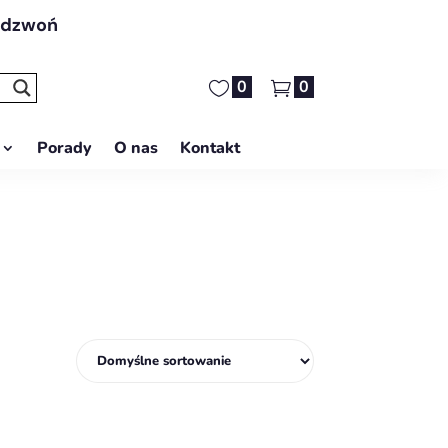
adzwoń
0
0
Porady
O nas
Kontakt