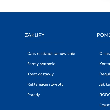
ZAKUPY
POM
Czas realizacji zamówienie
O nas
Formy płatności
Konta
Koszt dostawy
Regu
Reklamacje i zwroty
Jak k
Porady
ROD
Częst