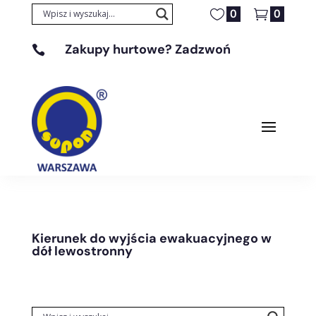
0
0
Zakupy hurtowe? Zadzwoń

+48 608 329 131
Kierunek do wyjścia ewakuacyjnego w
dół lewostronny