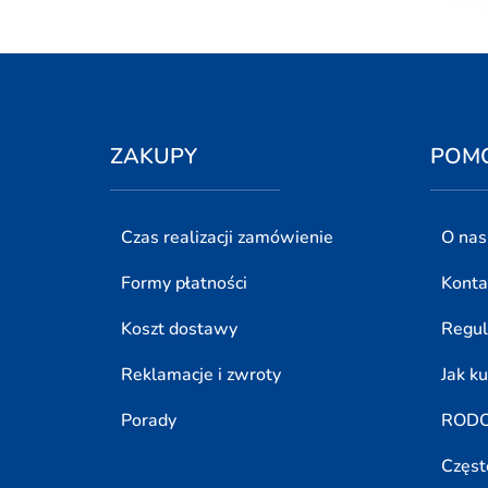
ZAKUPY
POM
Czas realizacji zamówienie
O nas
Formy płatności
Konta
Koszt dostawy
Regu
Reklamacje i zwroty
Jak k
Porady
ROD
Częst