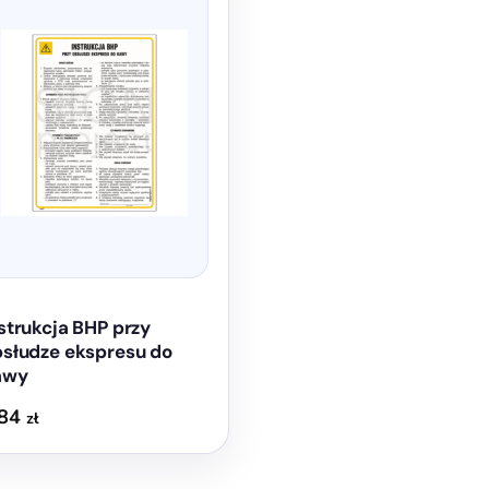
e
antów.
e
na
ać
ie
uktu
strukcja BHP przy
słudze ekspresu do
awy
,84
zł