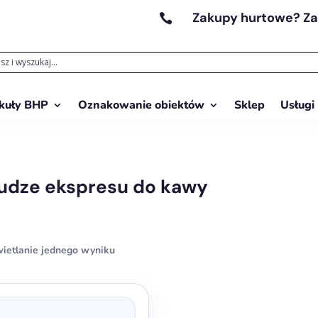
Zakupy hurtowe? Z

kuły BHP
Oznakowanie obiektów
Sklep
Usługi
łudze ekspresu do kawy
ietlanie jednego wyniku
ukt