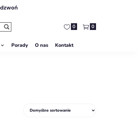
adzwoń
0
0
Porady
O nas
Kontakt