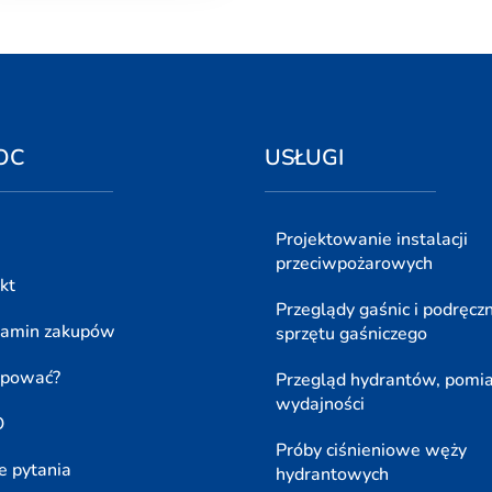
OC
USŁUGI
Projektowanie instalacji
przeciwpożarowych
kt
Przeglądy gaśnic i podręcz
lamin zakupów
sprzętu gaśniczego
upować?
Przegląd hydrantów, pomi
wydajności
O
Próby ciśnieniowe węży
e pytania
hydrantowych