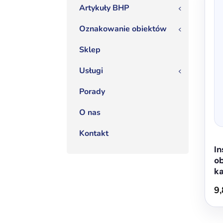
Artykuły BHP
ma
3
wiel
Oznakowanie obiektów
3
wari
Opcj
Sklep
moż
Usługi
3
wybr
na
Porady
stron
prod
O nas
Kontakt
In
ob
k
9