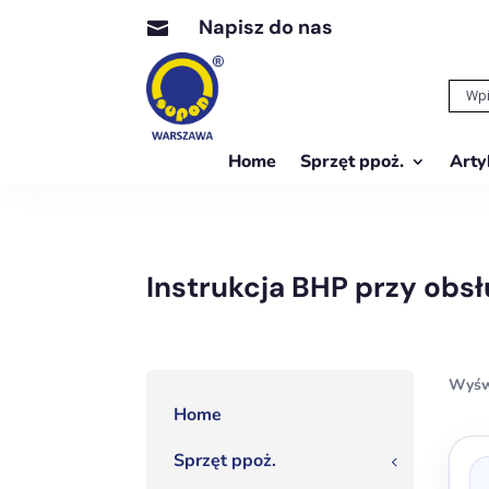
Napisz do nas

Home
Sprzęt ppoż.
Arty
Instrukcja BHP przy obs
Wyśw
Home
Ten
Sprzęt ppoż.
3
prod