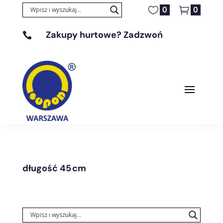
0
0
Zakupy hurtowe? Zadzwoń

+48 608 329 131
długość 45 cm