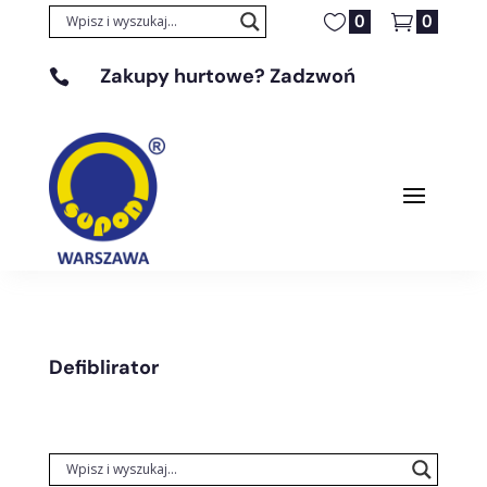
0
0
Zakupy hurtowe? Zadzwoń

+48 608 329 131
Defiblirator