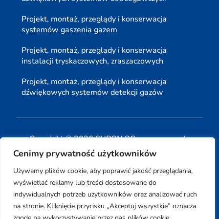
Projekt, montaż, przeglądy i konserwacja
systemów gaszenia gazem
Projekt, montaż, przeglądy i konserwacja
instalacji tryskaczowych, zraszaczowych
Projekt, montaż, przeglądy i konserwacja
dźwiękowych systemów detekcji gazów
Copyright © 2026 SUPON BC sp, z o. o. sp. k.
Cenimy prywatność użytkowników
| Realizacja:
www.woh.group
|
Używamy plików cookie, aby poprawić jakość przeglądania,
wyświetlać reklamy lub treści dostosowane do
indywidualnych potrzeb użytkowników oraz analizować ruch
na stronie. Kliknięcie przycisku „Akceptuj wszystkie” oznacza
Rozwiązania technologiczne:
iSerwer.pl
zgodę na wykorzystywanie przez nas plików cookie.