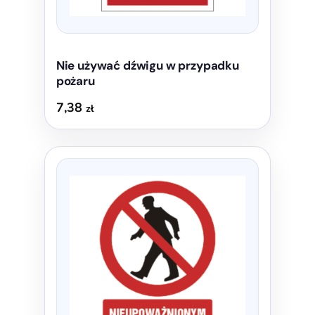
produktu
Nie używać dźwigu w przypadku
pożaru
7,38
zł
Ten
produkt
ma
wiele
wariantów.
Opcje
można
wybrać
na