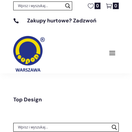
0
0
Zakupy hurtowe? Zadzwoń

+48 608 329 131
Top Design