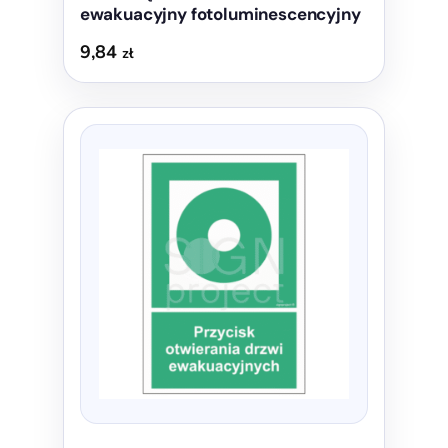
ewakuacyjny fotoluminescencyjny
9,84
zł
Ten
produkt
ma
wiele
wariantów.
Opcje
można
wybrać
na
stronie
produktu