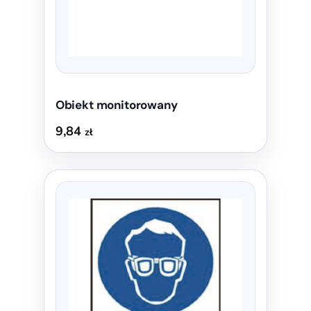
Obiekt monitorowany
9,84
zł
Ten
produkt
ma
wiele
wariantów.
Opcje
można
wybrać