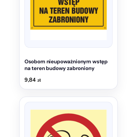
można
wybrać
na
stronie
produktu
Osobom nieupoważnionym wstęp
na teren budowy zabroniony
9,84
zł
Ten
produkt
ma
wiele
wariantów.