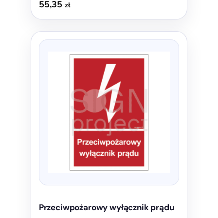
55,35
zł
Ten
produkt
ma
wiele
wariantów.
Opcje
można
wybrać
na
stronie
produktu
Przeciwpożarowy wyłącznik prądu