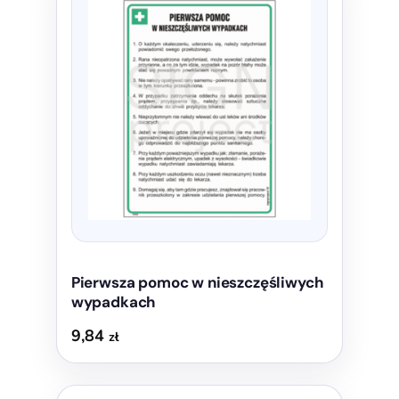
ma
wiele
wariantów.
Opcje
można
wybrać
na
stronie
produktu
Pierwsza pomoc w nieszczęśliwych
wypadkach
9,84
zł
Ten