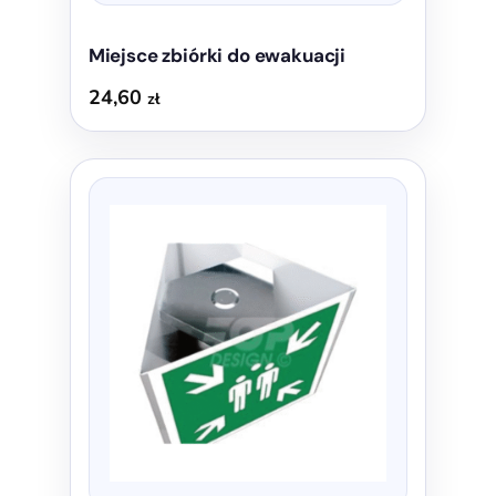
Miejsce zbiórki do ewakuacji
24,60
zł
Ten
produkt
ma
wiele
wariantów.
Opcje
można
wybrać
na
stronie
produktu