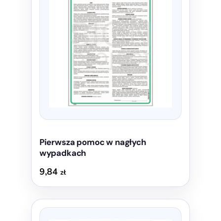
wiele
wariantów.
Opcje
można
wybrać
na
stronie
produktu
Pierwsza pomoc w nagłych
wypadkach
9,84
zł
Ten
produkt