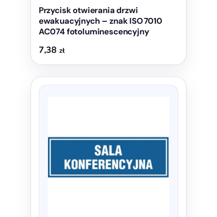
Przycisk otwierania drzwi
ewakuacyjnych – znak ISO 7010
AC074 fotoluminescencyjny
7,38
zł
Ten
produkt
ma
wiele
wariantów.
Opcje
można
wybrać
na
stronie
produktu