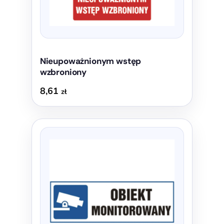
stronie
produktu
Nieupoważnionym wstęp
wzbroniony
8,61
zł