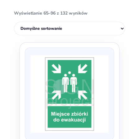
Wyświetlanie 65–96 z 132 wyników
Ten
produkt
ma
wiele
wariantów.
Opcje
można
wybrać
na
stronie
produktu