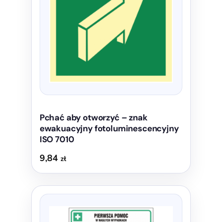
Opcje
można
wybrać
na
stronie
produktu
Pchać aby otworzyć – znak
ewakuacyjny fotoluminescencyjny
ISO 7010
9,84
zł
Ten
produkt
ma