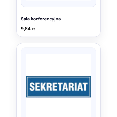
Sala konferencyjna
9,84
zł
Ten
produkt
ma
wiele
wariantów.
Opcje
można
wybrać
na
stronie
produktu