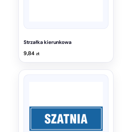
na
stronie
produktu
Strzałka kierunkowa
9,84
zł
Ten
produkt
ma
wiele
wariantów.
Opcje
można
wybrać