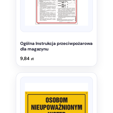
wybrać
na
stronie
produktu
Ogólna Instrukcja przeciwpożarowa
dla magazynu
9,84
zł
Ten
produkt
ma
wiele
wariantów.
Opcje