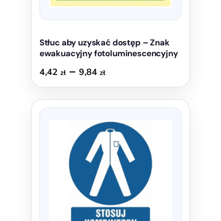
Stłuc aby uzyskać dostęp – Znak
ewakuacyjny fotoluminescencyjny
Zakres
–
4,42
9,84
zł
zł
cen:
od
Ten
4,42 zł
produkt
do
ma
9,84 zł
wiele
wariantów.
Opcje
można
wybrać
na
stronie