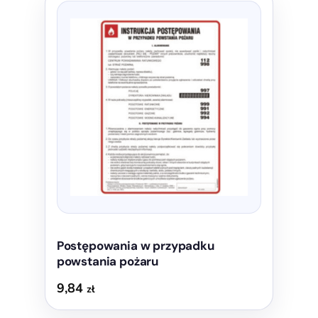
produkt
ma
wiele
wariantów.
Opcje
można
wybrać
na
stronie
produktu
Postępowania w przypadku
powstania pożaru
9,84
zł