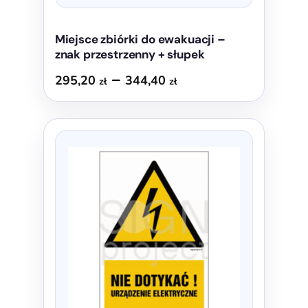
Miejsce zbiórki do ewakuacji –
znak przestrzenny + słupek
Zakres
–
295,20
344,40
zł
zł
cen:
od
Ten
295,20 zł
produkt
do
ma
344,40 zł
wiele
wariantów.
Opcje
można
wybrać
na
stronie
produktu