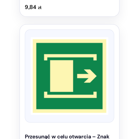
9,84
zł
Ten
produkt
ma
wiele
wariantów.
Opcje
można
wybrać
na
stronie
produktu
Przesunąć w celu otwarcia – Znak