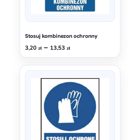
produktu
Stosuj kombinezon ochronny
Zakres
–
3,20
13,53
zł
zł
cen:
od
Ten
3,20 zł
produkt
do
ma
13,53 zł
wiele
wariantów.
Opcje
można
wybrać
na