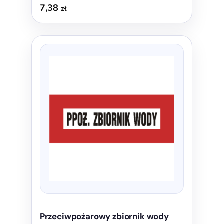
7,38
zł
Ten
produkt
ma
wiele
wariantów.
Opcje
można
wybrać
na
stronie
produktu
Przeciwpożarowy zbiornik wody