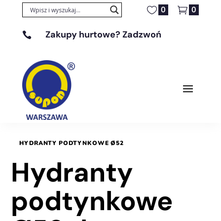
0
0
Zakupy hurtowe? Zadzwoń

+48 608 329 131
HYDRANTY PODTYNKOWE Ø52
Hydranty
podtynkowe