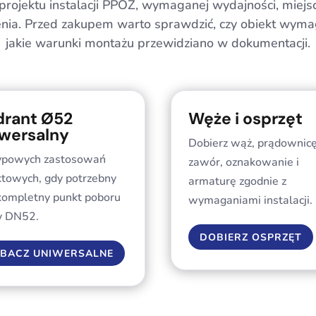
rojektu instalacji PPOŻ, wymaganej wydajności, miejs
enia. Przed zakupem warto sprawdzić, czy obiekt wym
jakie warunki montażu przewidziano w dokumentacji.
drant Ø52
Węże i osprzęt
wersalny
Dobierz wąż, prądownicę
ypowych zastosowań
zawór, oznakowanie i
ktowych, gdy potrzebny
armaturę zgodnie z
 kompletny punkt poboru
wymaganiami instalacji.
 DN52.
DOBIERZ OSPRZĘT
BACZ UNIWERSALNE