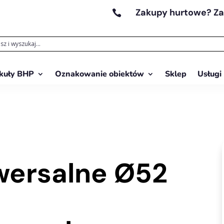
Zakupy hurtowe? Z

kuły BHP
Oznakowanie obiektów
Sklep
Usługi
wersalne Ø52