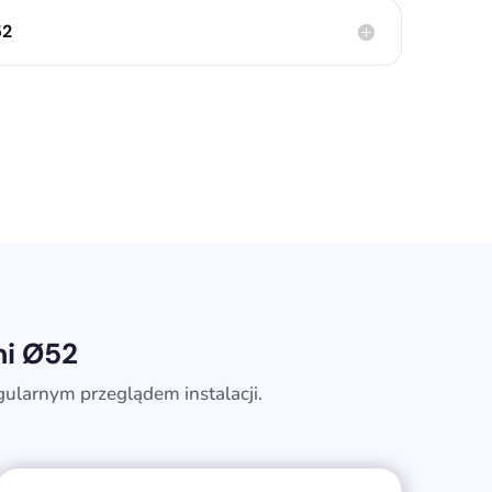
52
mi Ø52
ularnym przeglądem instalacji.