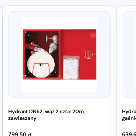
Hydrant DN52, wąż 2 szt.x 20m,
Hydra
zawieszany
gaśni
799,50
639,
zł