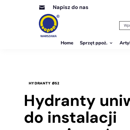
Napisz do nas

Home
Sprzęt ppoż.
Arty
HYDRANTY Ø52
Hydranty uni
do instalacji