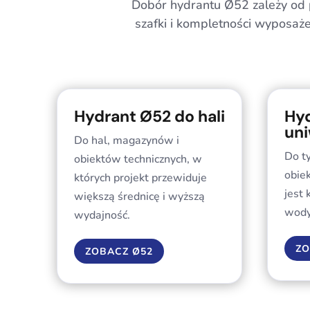
Dobór hydrantu Ø52 zależy od p
szafki i kompletności wyposaż
Hydrant Ø52 do hali
Hy
uni
Do hal, magazynów i
Do t
obiektów technicznych, w
obie
których projekt przewiduje
jest
większą średnicę i wyższą
wody
wydajność.
ZO
ZOBACZ Ø52