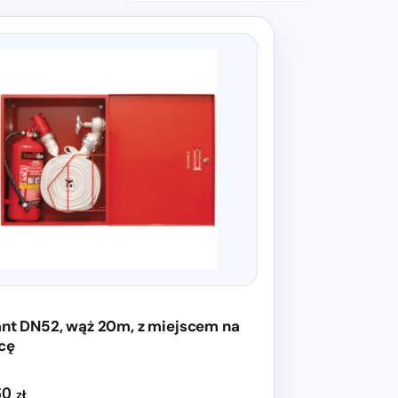
nt DN52, wąż 20m, z miejscem na
cę
60
zł