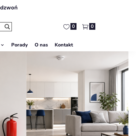
adzwoń
0
0
Porady
O nas
Kontakt