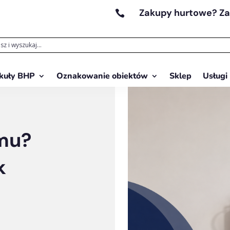
Zakupy hurtowe? Z

kuły BHP
Oznakowanie obiektów
Sklep
Usługi
mu?
k