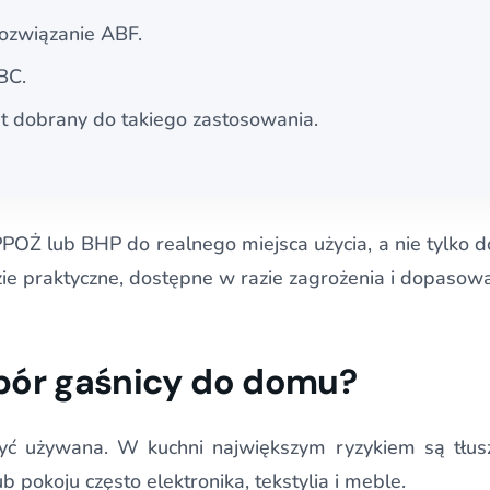
rozwiązanie ABF.
BC.
est dobrany do takiego zastosowania.
OŻ lub BHP do realnego miejsca użycia, a nie tylko d
zie praktyczne, dostępne w razie zagrożenia i dopasow
bór gaśnicy do domu?
być używana. W kuchni największym ryzykiem są tłusz
b pokoju często elektronika, tekstylia i meble.