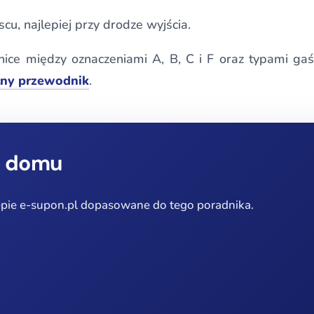
u, najlepiej przy drodze wyjścia.
nice między oznaczeniami A, B, C i F oraz typami ga
tny przewodnik
.
o domu
epie e-supon.pl dopasowane do tego poradnika.