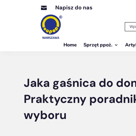
Napisz do nas

Home
Sprzęt ppoż.
Arty
Jaka gaśnica do do
Praktyczny poradni
wyboru