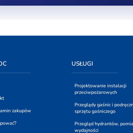
OC
USŁUGI
Projektowanie instalacji
przeciwpożarowych
kt
Przeglądy gaśnic i podręcz
lamin zakupów
sprzętu gaśniczego
upować?
Przegląd hydrantów, pomi
wydajności