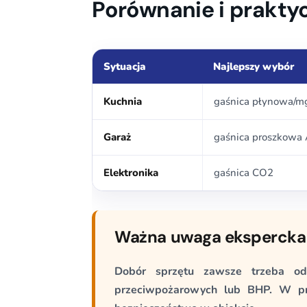
Porównanie i prakty
Sytuacja
Najlepszy wybór
Kuchnia
gaśnica płynowa/mg
Garaż
gaśnica proszkowa
Elektronika
gaśnica CO2
Ważna uwaga ekspercka
Dobór sprzętu zawsze trzeba odn
przeciwpożarowych lub BHP. W pr