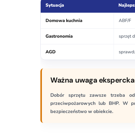
Sytuacja
Najlep
Domowa kuchnia
ABF/F
Gastronomia
sprzęt 
AGD
sprawdź
Ważna uwaga ekspercka
Dobór sprzętu zawsze trzeba odn
przeciwpożarowych lub BHP. W pr
bezpieczeństwo w obiekcie.