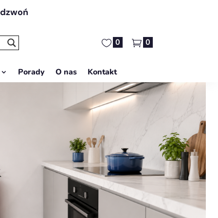
adzwoń
0
0
Porady
O nas
Kontakt