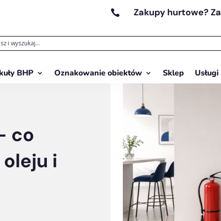
Zakupy hurtowe? Z

kuły BHP
Oznakowanie obiektów
Sklep
Usługi
— co
oleju i