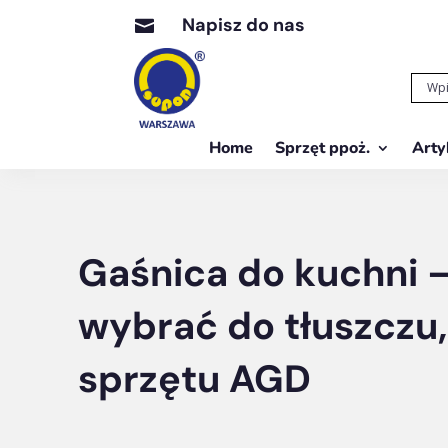
Napisz do nas

Home
Sprzęt ppoż.
Arty
Gaśnica do kuchni 
wybrać do tłuszczu, 
sprzętu AGD