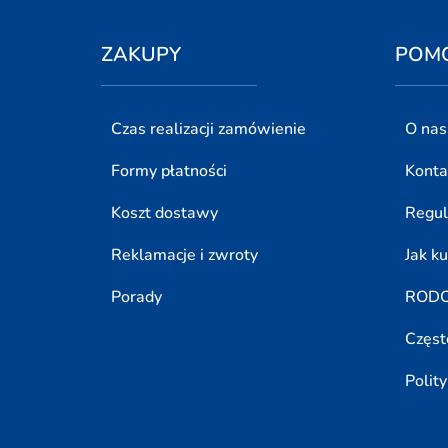
ZAKUPY
POM
Czas realizacji zamówienie
O nas
Formy płatności
Konta
Koszt dostawy
Regu
Reklamacje i zwroty
Jak k
Porady
ROD
Częst
Polit