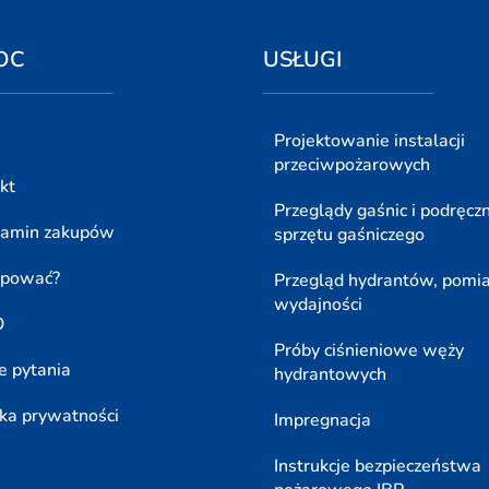
OC
USŁUGI
Projektowanie instalacji
przeciwpożarowych
kt
Przeglądy gaśnic i podręcz
lamin zakupów
sprzętu gaśniczego
upować?
Przegląd hydrantów, pomi
wydajności
O
Próby ciśnieniowe węży
e pytania
hydrantowych
yka prywatności
Impregnacja
Instrukcje bezpieczeństwa