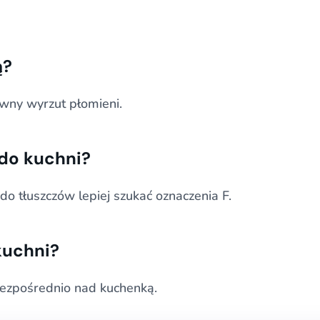
ą?
ny wyrzut płomieni.
 do kuchni?
 do tłuszczów lepiej szukać oznaczenia F.
kuchni?
bezpośrednio nad kuchenką.