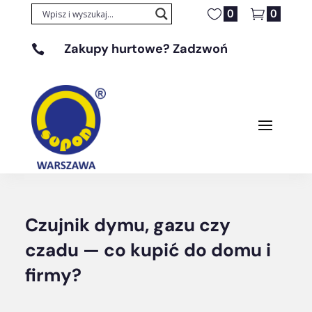
0
0
Zakupy hurtowe? Zadzwoń

+48 608 329 131
Czujnik dymu, gazu czy
czadu — co kupić do domu i
firmy?